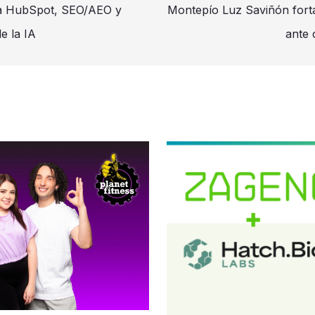
ca HubSpot, SEO/AEO y
Montepío Luz Saviñón forta
e la IA
ante 