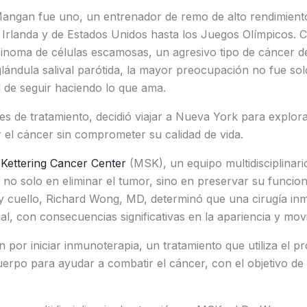
angan fue uno, un entrenador de remo de alto rendimiento
 Irlanda y de Estados Unidos hasta los Juegos Olímpicos. 
inoma de células escamosas, un agresivo tipo de cáncer de
glándula salival parótida, la mayor preocupación no fue sol
 de seguir haciendo lo que ama.
es de tratamiento, decidió viajar a Nueva York para explora
ar el cáncer sin comprometer su calidad de vida.
Kettering Cancer Center
(MSK), un equipo multidisciplinari
no solo en eliminar el tumor, sino en preservar su funcional
y cuello, Richard Wong, MD, determinó que una cirugía inme
cial, con consecuencias significativas en la apariencia y movi
n por iniciar inmunoterapia, un tratamiento que utiliza el p
erpo para ayudar a combatir el cáncer, con el objetivo de 