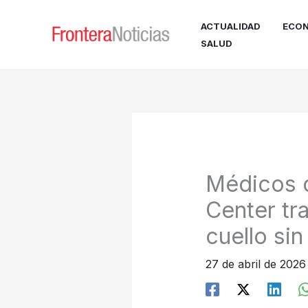
Ir
al
ACTUALIDAD
ECON
contenido
SALUD
Médicos d
Center tr
cuello sin
27 de abril de 202