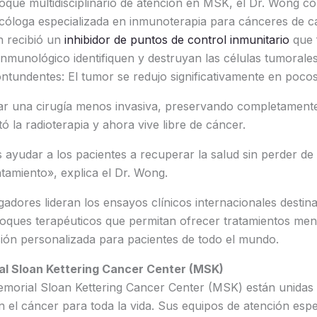
oque multidisciplinario de atención en MSK, el Dr. Wong 
óloga especializada en inmunoterapia para cánceres de ca
 recibió un
i
nhibidor de puntos de control inmunitario
que f
 inmunológico identifiquen y destruyan las células tumorale
ntundentes: El tumor se redujo significativamente en poco
zar una cirugía menos invasiva, preservando completamente 
 la radioterapia y ahora vive libre de cáncer.
 ayudar a los pacientes a recuperar la salud sin perder de 
atamiento», explica el Dr. Wong.
gadores lideran los ensayos clínicos internacionales destin
oques terapéuticos que permitan ofrecer tratamientos men
ción personalizada para pacientes de todo el mundo.
l Sloan Kettering Cancer Center (MSK)
morial Sloan Kettering Cancer Center (MSK) están unidas
n el cáncer para toda la vida. Sus equipos de atención espe