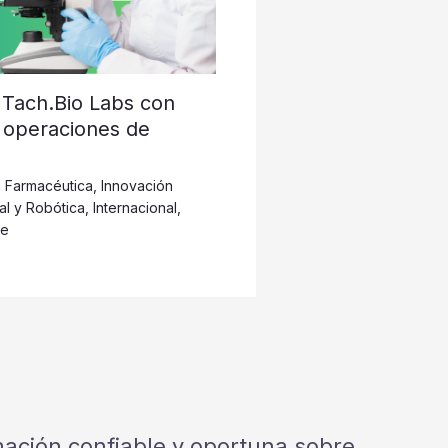
Tach.Bio Labs con
as operaciones de
a Farmacéutica
,
Innovación
cial y Robótica
,
Internacional
,
re
rmación confiable y oportuna sobre