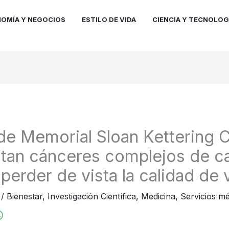
OMÍA Y NEGOCIOS
ESTILO DE VIDA
CIENCIA Y TECNOLOG
e Memorial Sloan Kettering 
atan cánceres complejos de c
 perder de vista la calidad de 
6
/
Bienestar
,
Investigación Científica
,
Medicina
,
Servicios m