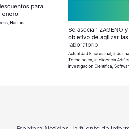
 descuentos para
n enero
tness
,
Nacional
Se asocian ZAGENO y 
objetivo de agilizar l
laboratorio
Actualidad Empresarial
,
Industri
Tecnológica
,
Inteligencia Artifi
Investigación Científica
,
Softwa
Frontera Noticias, la fuente de info