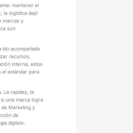
ante: mantener el
 la logística dejó
re marcas y
ica son
ha ido acompañado
izar recursos,
ción interna, estos
 el estándar para
 La rapidez, la
 si una marca logra
r de Marketing y
opción de
ia digital».