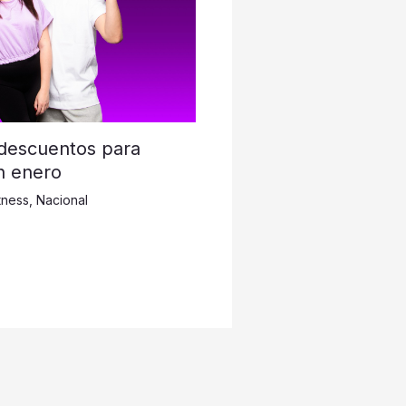
 descuentos para
n enero
tness
,
Nacional