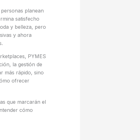
0 personas planean
rmina satisfecho
moda y belleza, pero
sivas y ahora
s.
 Marketplaces, PYMES
ón, la gestión de
ar más rápido, sino
cómo ofrecer
las que marcarán el
 entender cómo