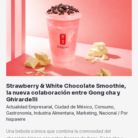
colaboración
entre
Gong
cha
y
Ghirardelli
Strawberry & White Chocolate Smoothie,
la nueva colaboración entre Gong cha y
Ghirardelli
Actualidad Empresarial
,
Ciudad de México
,
Consumo
,
Gastronomía
,
Industria Alimentaria
,
Marketing
,
Nacional
/ Por
hispawire
Una bebida icónica que combina la cremosidad del