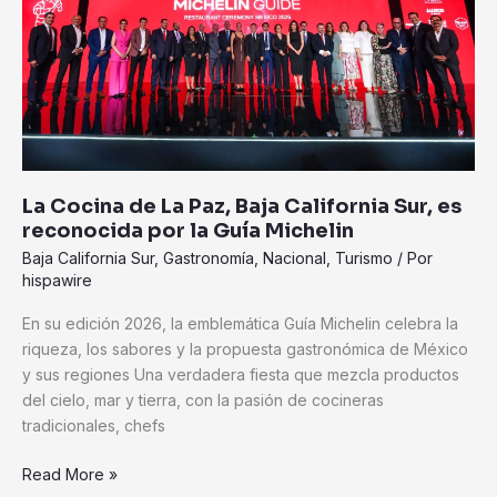
Baja
California
Sur,
es
reconocida
por
la
Guía
La Cocina de La Paz, Baja California Sur, es
Michelin
reconocida por la Guía Michelin
Baja California Sur
,
Gastronomía
,
Nacional
,
Turismo
/ Por
hispawire
En su edición 2026, la emblemática Guía Michelin celebra la
riqueza, los sabores y la propuesta gastronómica de México
y sus regiones Una verdadera fiesta que mezcla productos
del cielo, mar y tierra, con la pasión de cocineras
tradicionales, chefs
Read More »