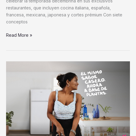
celebrar la temporada decembrina en sus exclusivos
restaurantes, que incluyen cocina italiana, española,
francesa, mexicana, japonesa y cortes prémium Con siete
conceptos
Read More »
Veganuary
lanza
su
campaña
2026
en
Latinoamérica:
«Nuevo
Año,
Mismo
Tú»