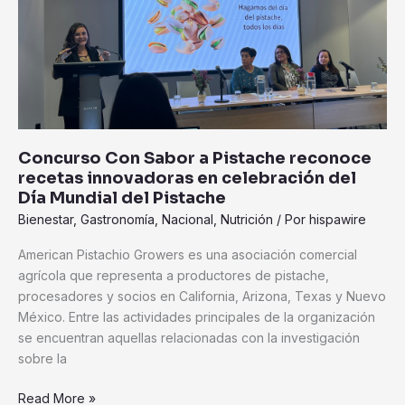
Pistache
reconoce
recetas
innovadoras
en
celebración
del
Concurso Con Sabor a Pistache reconoce
Día
recetas innovadoras en celebración del
Mundial
Día Mundial del Pistache
del
Bienestar
,
Gastronomía
,
Nacional
,
Nutrición
/ Por
hispawire
Pistache
American Pistachio Growers es una asociación comercial
agrícola que representa a productores de pistache,
procesadores y socios en California, Arizona, Texas y Nuevo
México. Entre las actividades principales de la organización
se encuentran aquellas relacionadas con la investigación
sobre la
Read More »