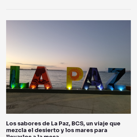
Los
sabores
de
La
Paz,
BCS,
un
viaje
que
mezcla
el
desierto
y
los
mares
Los sabores de La Paz, BCS, un viaje que
para
mezcla el desierto y los mares para
llevarlos
llevarlos a la mesa