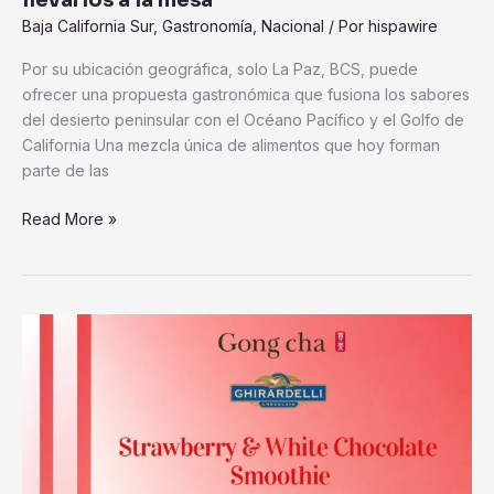
a
Baja California Sur
,
Gastronomía
,
Nacional
/ Por
hispawire
la
Por su ubicación geográfica, solo La Paz, BCS, puede
mesa
ofrecer una propuesta gastronómica que fusiona los sabores
del desierto peninsular con el Océano Pacífico y el Golfo de
California Una mezcla única de alimentos que hoy forman
parte de las
Read More »
Strawberry
&
White
Chocolate
Smoothie,
la
nueva