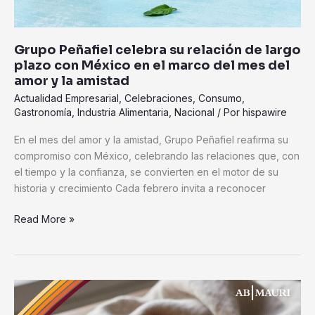
amor
y
la
Grupo Peñafiel celebra su relación de largo
amistad
plazo con México en el marco del mes del
amor y la amistad
Actualidad Empresarial
,
Celebraciones
,
Consumo
,
Gastronomía
,
Industria Alimentaria
,
Nacional
/ Por
hispawire
En el mes del amor y la amistad, Grupo Peñafiel reafirma su
compromiso con México, celebrando las relaciones que, con
el tiempo y la confianza, se convierten en el motor de su
historia y crecimiento Cada febrero invita a reconocer
Read More »
AB
Mauri: