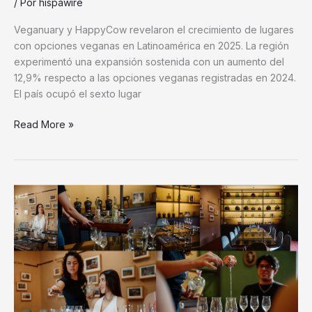
/ Por
hispawire
Veganuary y HappyCow revelaron el crecimiento de lugares
con opciones veganas en Latinoamérica en 2025. La región
experimentó una expansión sostenida con un aumento del
12,9% respecto a las opciones veganas registradas en 2024.
El país ocupó el sexto lugar
Read More »
Casa
Convite
celebra
6
años
fomentando
la
cultura