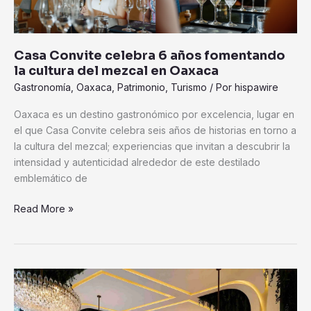
del
mezcal
en
Casa Convite celebra 6 años fomentando
Oaxaca
la cultura del mezcal en Oaxaca
Gastronomía
,
Oaxaca
,
Patrimonio
,
Turismo
/ Por
hispawire
Oaxaca es un destino gastronómico por excelencia, lugar en
el que Casa Convite celebra seis años de historias en torno a
la cultura del mezcal; experiencias que invitan a descubrir la
intensidad y autenticidad alrededor de este destilado
emblemático de
Read More »
El
Hotel
Presidente