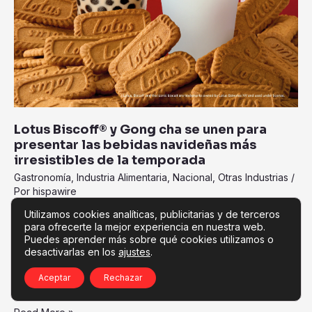
Lotus Biscoff® y Gong cha se unen para
presentar las bebidas navideñas más
irresistibles de la temporada
Gastronomía
,
Industria Alimentaria
,
Nacional
,
Otras Industrias
/
Por
hispawire
Utilizamos cookies analíticas, publicitarias y de terceros
Pensadas especialmente para la temporada de invierno, las
para ofrecerte la mejor experiencia en nuestra web.
nuevas bebidas Biscoff® Tapioca Black Milk Tea están ahora
Puedes aprender más sobre qué cookies utilizamos o
disponibles gracias a la alianza entre Lotus Biscoff® y Gong
desactivarlas en los
ajustes
.
cha La temporada navideña llega con un sabor único a
Aceptar
Rechazar
celebración gracias a […]