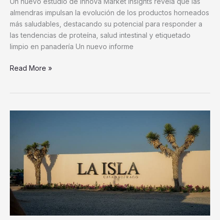
Un nuevo estudio de Innova Market Insights revela que las
almendras impulsan la evolución de los productos horneados
más saludables, destacando su potencial para responder a
las tendencias de proteína, salud intestinal y etiquetado
limpio en panadería Un nuevo informe
Read More »
Casa
Náufrago:
el
vino
que
impulsa
el
nuevo
auge
enoturístico