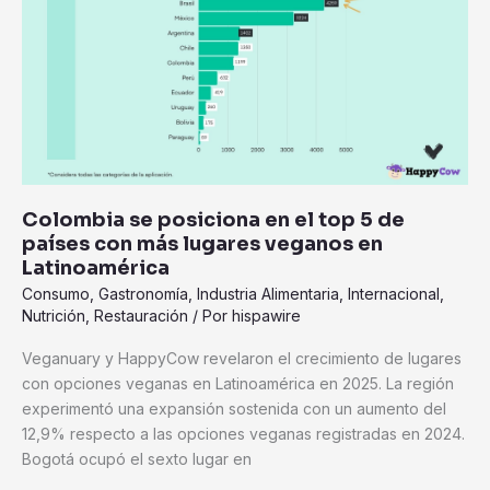
en
el
top
5
de
países
con
más
Colombia se posiciona en el top 5 de
lugares
países con más lugares veganos en
veganos
Latinoamérica
en
Consumo
,
Gastronomía
,
Industria Alimentaria
,
Internacional
,
Latinoamérica
Nutrición
,
Restauración
/ Por
hispawire
Veganuary y HappyCow revelaron el crecimiento de lugares
con opciones veganas en Latinoamérica en 2025. La región
experimentó una expansión sostenida con un aumento del
12,9% respecto a las opciones veganas registradas en 2024.
Bogotá ocupó el sexto lugar en