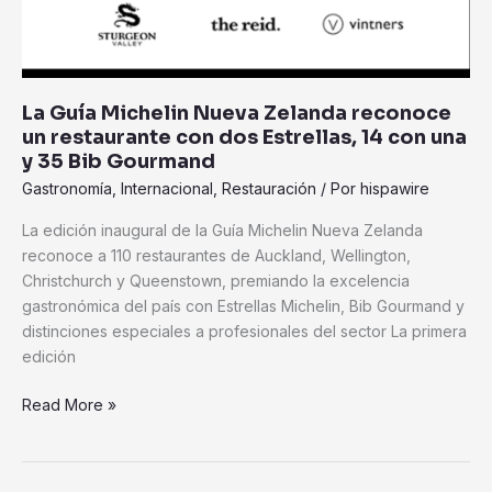
un
restaurante
con
dos
La Guía Michelin Nueva Zelanda reconoce
Estrellas,
un restaurante con dos Estrellas, 14 con una
14
y 35 Bib Gourmand
con
Gastronomía
,
Internacional
,
Restauración
/ Por
hispawire
una
y
La edición inaugural de la Guía Michelin Nueva Zelanda
35
reconoce a 110 restaurantes de Auckland, Wellington,
Bib
Christchurch y Queenstown, premiando la excelencia
Gourmand
gastronómica del país con Estrellas Michelin, Bib Gourmand y
distinciones especiales a profesionales del sector La primera
edición
Read More »