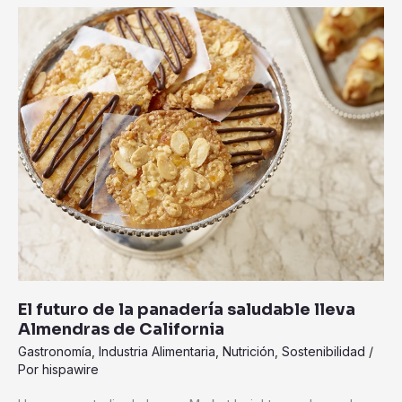
El
futuro
de
la
panadería
saludable
lleva
Almendras
de
California
El futuro de la panadería saludable lleva
Almendras de California
Gastronomía
,
Industria Alimentaria
,
Nutrición
,
Sostenibilidad
/
Por
hispawire