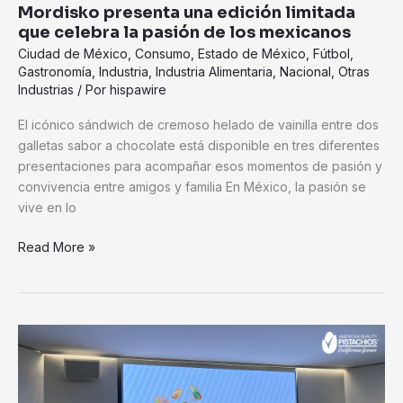
Mordisko presenta una edición limitada
mexicanos
que celebra la pasión de los mexicanos
Ciudad de México
,
Consumo
,
Estado de México
,
Fútbol
,
Gastronomía
,
Industria
,
Industria Alimentaria
,
Nacional
,
Otras
Industrias
/ Por
hispawire
El icónico sándwich de cremoso helado de vainilla entre dos
galletas sabor a chocolate está disponible en tres diferentes
presentaciones para acompañar esos momentos de pasión y
convivencia entre amigos y familia En México, la pasión se
vive en lo
Read More »
Concurso
Con
Sabor
a