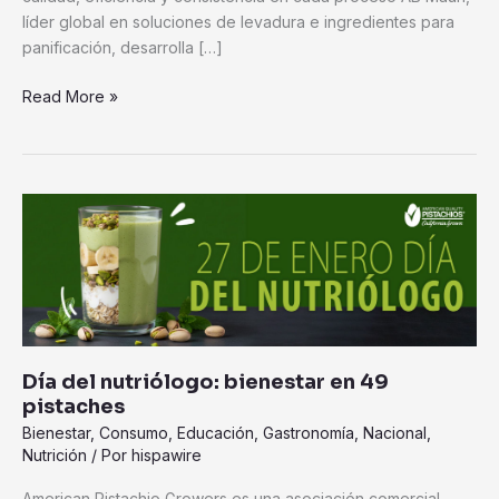
líder global en soluciones de levadura e ingredientes para
panificación, desarrolla […]
Read More »
Día
del
nutriólogo:
bienestar
en
49
pistaches
Día del nutriólogo: bienestar en 49
pistaches
Bienestar
,
Consumo
,
Educación
,
Gastronomía
,
Nacional
,
Nutrición
/ Por
hispawire
American Pistachio Growers es una asociación comercial