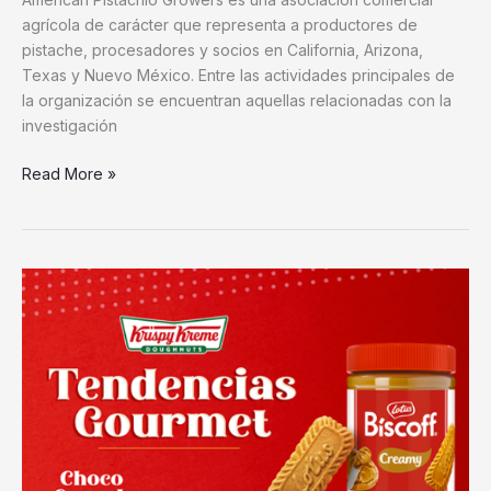
agrícola de carácter que representa a productores de
pistache, procesadores y socios en California, Arizona,
Texas y Nuevo México. Entre las actividades principales de
la organización se encuentran aquellas relacionadas con la
investigación
Read More »
Lotus
Biscoff®
y
Krispy
Kreme®
presentan
una
colección
gourmet