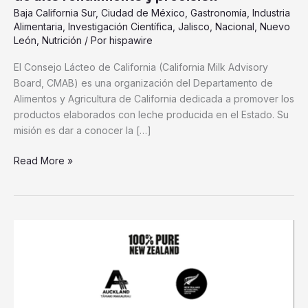
precisión
Baja California Sur
,
Ciudad de México
,
Gastronomía
,
Industria
Alimentaria
,
Investigación Científica
,
Jalisco
,
Nacional
,
Nuevo
León
,
Nutrición
/ Por
hispawire
El Consejo Lácteo de California (California Milk Advisory
Board, CMAB) es una organización del Departamento de
Alimentos y Agricultura de California dedicada a promover los
productos elaborados con leche producida en el Estado. Su
misión es dar a conocer la […]
Read More »
La
Guía
Michelin
Nueva
Zelanda
reconoce