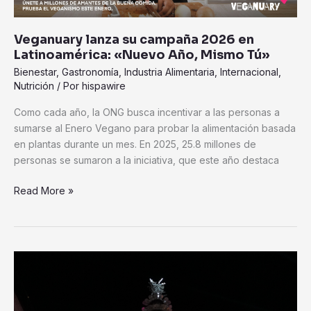
Veganuary lanza su campaña 2026 en
Latinoamérica: «Nuevo Año, Mismo Tú»
Bienestar
,
Gastronomía
,
Industria Alimentaria
,
Internacional
,
Nutrición
/ Por
hispawire
Como cada año, la ONG busca incentivar a las personas a
sumarse al Enero Vegano para probar la alimentación basada
en plantas durante un mes. En 2025, 25.8 millones de
personas se sumaron a la iniciativa, que este año destaca
Read More »
ARTZ
da
la
bienvenida