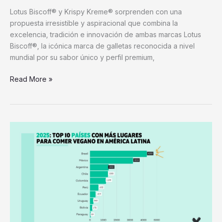
Lotus Biscoff® y Krispy Kreme® sorprenden con una
propuesta irresistible y aspiracional que combina la
excelencia, tradición e innovación de ambas marcas Lotus
Biscoff®, la icónica marca de galletas reconocida a nivel
mundial por su sabor único y perfil premium,
Read More »
México
se
posiciona
como
el
país
con
más
restaurantes