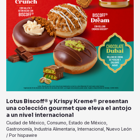
que
eleva
el
antojo
a
un
nivel
internacional
Lotus Biscoff® y Krispy Kreme® presentan
una colección gourmet que eleva el antojo
a un nivel internacional
Ciudad de México
,
Consumo
,
Estado de México
,
Gastronomía
,
Industria Alimentaria
,
Internacional
,
Nuevo León
/ Por
hispawire