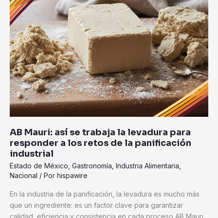
así
se
trabaja
la
levadura
para
responder
a
los
retos
de
la
AB Mauri: así se trabaja la levadura para
panificación
responder a los retos de la panificación
industrial
industrial
Estado de México
,
Gastronomía
,
Industria Alimentaria
,
Nacional
/ Por
hispawire
En la industria de la panificación, la levadura es mucho más
que un ingrediente: es un factor clave para garantizar
calidad, eficiencia y consistencia en cada proceso AB Mauri,