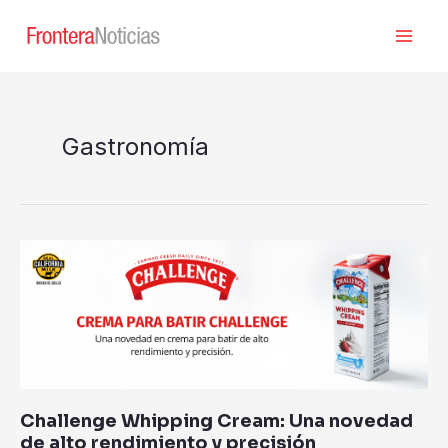
Ir
al
contenido
Gastronomía
Challenge
Whipping
Cream:
Una
novedad
de
alto
rendimiento
Challenge Whipping Cream: Una novedad
y
de alto rendimiento y precisión