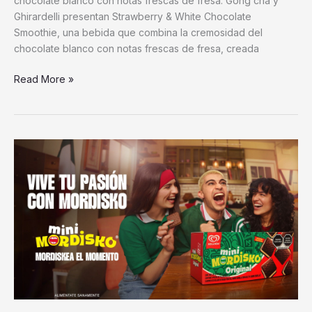
chocolate blanco con notas frescas de fresa. Gong cha y
Ghirardelli presentan Strawberry & White Chocolate
Smoothie, una bebida que combina la cremosidad del
chocolate blanco con notas frescas de fresa, creada
Read More »
Mordisko
presenta
una
edición
limitada
que
celebra
la
pasión
de
los