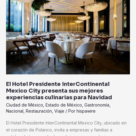
InterContinental
Mexico
City
presenta
sus
mejores
experiencias
culinarias
para
Navidad
El Hotel Presidente InterContinental
Mexico City presenta sus mejores
experiencias culinarias para Navidad
Ciudad de México
,
Estado de México
,
Gastronomía
,
Nacional
,
Restauración
,
Viaje
/ Por
hispawire
El Hotel Presidente InterContinental Mexico City, ubicado en
el corazón de Polanco, invita a empresas y familias a