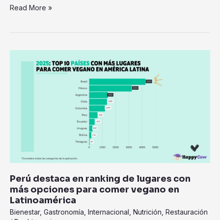
Read More »
Perú
destaca
en
ranking
de
lugares
con
más
opciones
para
comer
Perú destaca en ranking de lugares con
vegano
más opciones para comer vegano en
en
Latinoamérica
Latinoamérica
Bienestar
,
Gastronomía
,
Internacional
,
Nutrición
,
Restauración