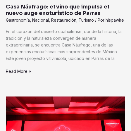
de
Casa Náufrago: el vino que impulsa el
Parras
nuevo auge enoturístico de Parras
Gastronomía
,
Nacional
,
Restauración
,
Turismo
/ Por
hispawire
En el corazón del desierto coahuilense, donde la historia, la
tradición y la naturaleza convergen de manera
extraordinaria, se encuentra Casa Náufrago, una de las
experiencias enoturísticas más sorprendentes de México
Este joven proyecto vitivinícola, ubicado en Parras de la
Read More »
La
Cocina
de
La
Paz,