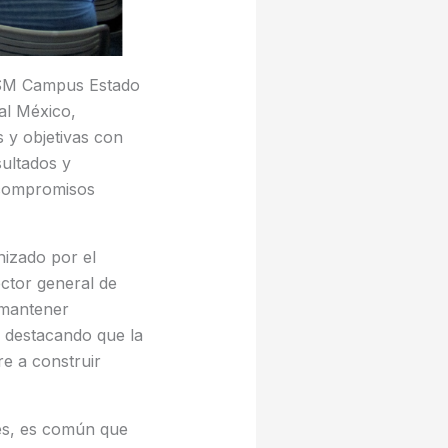
TESM Campus Estado
al México,
 y objetivas con
sultados y
 compromisos
izado por el
ector general de
 mantener
, destacando que la
re a construir
es, es común que