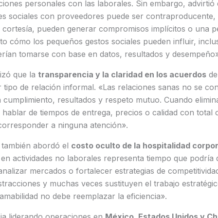
ciones personales con las laborales. Sin embargo, advirtió q
des sociales con proveedores puede ser contraproducente,
 cortesía, pueden generar compromisos implícitos o una p
sto cómo los pequeños gestos sociales pueden influir, inclus
erían tomarse con base en datos, resultados y desempeño»
izó que la
transparencia y la claridad en los acuerdos
de
 tipo de relación informal. «Las relaciones sanas no se c
on cumplimiento, resultados y respeto mutuo. Cuando elimi
hablar de tiempos de entrega, precios o calidad con total ob
 corresponder a ninguna atención».
, también abordó el
costo oculto de la hospitalidad corpo
 en actividades no laborales representa tiempo que podría 
nalizar mercados o fortalecer estrategias de competitivida
stracciones y muchas veces sustituyen el trabajo estratégico
 amabilidad no debe reemplazar la eficiencia».
ia liderando operaciones en
México, Estados Unidos y Ch