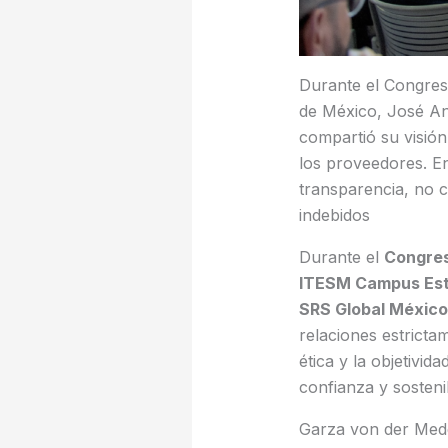
Durante el Congres
de México, José An
compartió su visión
los proveedores. En
transparencia, no 
indebidos
Durante el
Congres
ITESM Campus Est
SRS Global México
relaciones estrict
ética y la objetivi
confianza y sostenib
Garza von der Mede