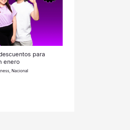
 descuentos para
n enero
tness
,
Nacional