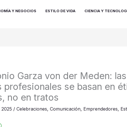
OMÍA Y NEGOCIOS
ESTILO DE VIDA
CIENCIA Y TECNOLOG
nio Garza von der Meden: las
s profesionales se basan en ét
, no en tratos
e 2025
/
Celebraciones
,
Comunicación
,
Emprendedores
,
Es