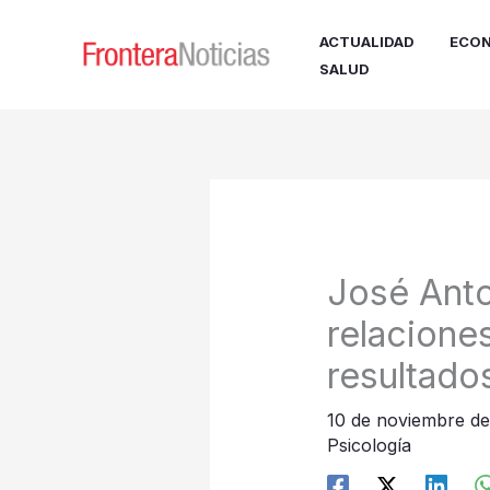
Ir
al
ACTUALIDAD
ECON
contenido
SALUD
José Anto
relacione
resultados
10 de noviembre d
Psicología