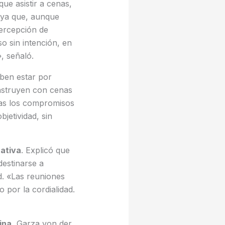
ue asistir a cenas,
 ya que, aunque
ercepción de
o sin intención, en
, señaló.
ben estar por
onstruyen con cenas
nas los compromisos
jetividad, sin
rativa
. Explicó que
destinarse a
d. «Las reuniones
 por la cordialidad.
ina
, Garza von der