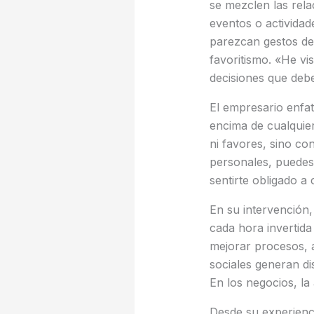
se mezclen las rela
eventos o activida
parezcan gestos de
favoritismo. «He vi
decisiones que deb
El empresario enfat
encima de cualquier
ni favores, sino c
personales, puedes 
sentirte obligado a
En su intervención
cada hora invertida
mejorar procesos, a
sociales generan di
En los negocios, la
Desde su experienc