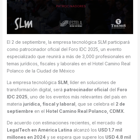
El 2 de septiembre, la empresa tecnológica SLM participará
como patrocinador oficial del Foro IDC 2025, un evento
especializado que reunirá a más de 3,000 profesionales en
temas jurídicos, fiscales y laborales en el Hotel Camino Real
Polanco de la Ciudad de México
La empresa tecnológica
SLM
, líder en soluciones de
transformación digital, será
patrocinador oficial
del
Foro
IDC 2025
, uno de los eventos más relevantes del país en
materia
jurídica, fiscal y laboral
, que se celebra el
2 de
septiembre
en el
Hotel Camino Real Polanco, CDMX
.
De acuerdo con estimaciones recientes, el mercado de
LegalTech en América Latina
alcanzó los
USD 1.7 mil
millones en 2024
y se espera que supere los
USD 4.8 mil