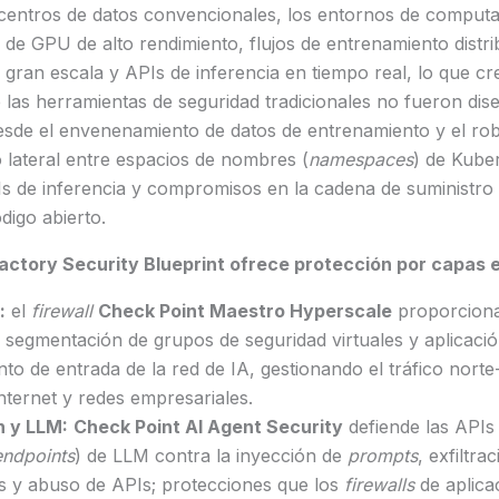
 centros de datos convencionales, los entornos de computa
de GPU de alto rendimiento, flujos de entrenamiento distri
a gran escala y APIs de inferencia en tiempo real, lo que cr
 las herramientas de seguridad tradicionales no fueron dis
sde el envenenamiento de datos de entrenamiento y el ro
 lateral entre espacios de nombres (
namespaces
) de Kube
s de inferencia y compromisos en la cadena de suministro 
digo abierto.
Factory Security Blueprint ofrece protección por capas e
:
el
firewall
Check Point Maestro Hyperscale
proporcion
segmentación de grupos de seguridad virtuales y aplicación
nto de entrada de la red de IA, gestionando el tráfico norte
internet y redes empresariales.
n y LLM:
Check Point AI Agent Security
defiende las APIs 
endpoints
) de LLM contra la inyección de
prompts
, exfiltra
as y abuso de APIs; protecciones que los
firewalls
de aplic