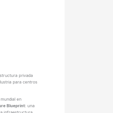
structura privada
dustria para centros
r mundial en
ure Blueprint
: una
a infraestructura