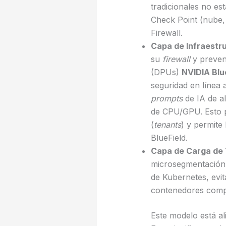
tradicionales no es
Check Point (nube, 
Firewall.
Capa de Infraestru
su
firewall
y preven
(DPUs)
NVIDIA Blu
seguridad en línea
prompts
de IA de al
de CPU/GPU. Esto p
(
tenants
) y permite
BlueField.
Capa de Carga de 
microsegmentación d
de Kubernetes, evit
contenedores comp
Este modelo está al