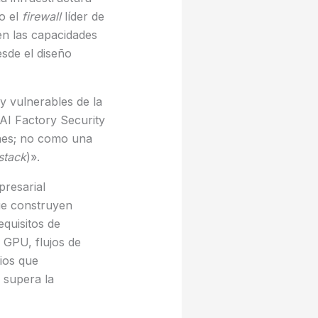
o el
firewall
líder de
en las capacidades
esde el diseño
y vulnerables de la
 AI Factory Security
ones; no como una
stack
)».
presarial
ue construyen
equisitos de
 GPU, flujos de
rios que
 supera la