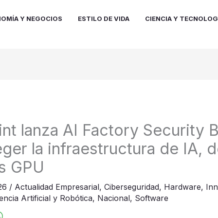
OMÍA Y NEGOCIOS
ESTILO DE VIDA
CIENCIA Y TECNOLOG
nt lanza AI Factory Security B
ger la infraestructura de IA, 
es GPU
026
/
Actualidad Empresarial
,
Ciberseguridad
,
Hardware
,
In
gencia Artificial y Robótica
,
Nacional
,
Software