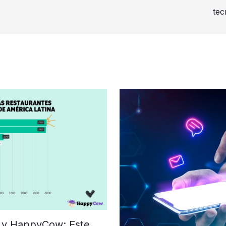
tec
 y HappyCow: Este