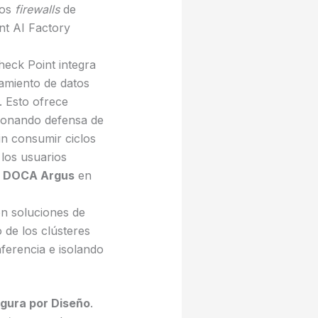
los
firewalls
de
nt AI Factory
heck Point integra
amiento de datos
Esto ofrece
cionando defensa de
in consumir ciclos
los usuarios
e
DOCA Argus
en
on soluciones de
 de los clústeres
ferencia e isolando
gura por Diseño
.