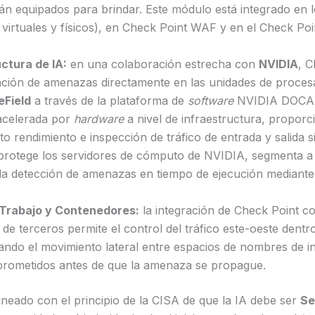
tán equipados para brindar. Este módulo está integrado en 
virtuales y físicos), en Check Point WAF y en el Check Poi
ctura de IA:
en una colaboración estrecha con
NVIDIA
, C
ción de amenazas directamente en las unidades de proces
eField
a través de la plataforma de
software
NVIDIA DOCA. 
 acelerada por
hardware
a nivel de infraestructura, propor
to rendimiento e inspección de tráfico de entrada y salida s
rotege los servidores de cómputo de NVIDIA, segmenta a 
 la detección de amenazas en tiempo de ejecución mediant
Trabajo y Contenedores:
la integración de Check Point c
e terceros permite el control del tráfico este-oeste dentro
ando el movimiento lateral entre espacios de nombres de in
rometidos antes de que la amenaza se propague.
ineado con el principio de la CISA de que la IA debe ser
Se