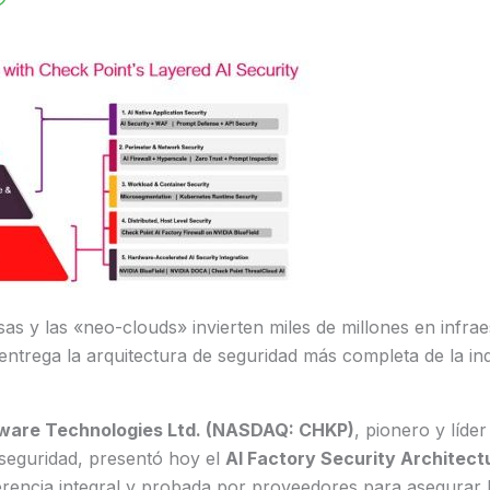
as y las «neo-clouds» invierten miles de millones en infrae
entrega la arquitectura de seguridad más completa de la in
ware Technologies Ltd. (NASDAQ: CHKP)
, pionero y líde
rseguridad, presentó hoy el
AI Factory Security Architect
erencia integral y probada por proveedores para asegurar l