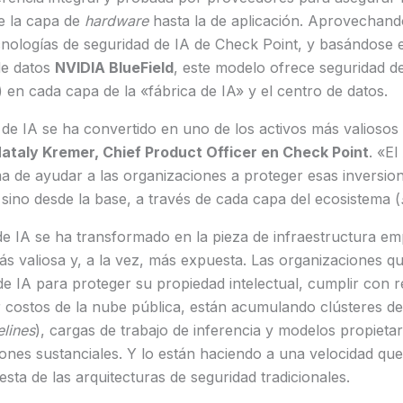
e la capa de
hardware
hasta la de aplicación. Aprovechand
tecnologías de seguridad de IA de Check Point, y basándose 
de datos
NVIDIA BlueField
, este modelo ofrece seguridad d
) en cada capa de la «fábrica de IA» y el centro de datos.
 de IA se ha convertido en uno de los activos más valiosos 
ataly Kremer, Chief Product Officer en Check Point
. «El
ma de ayudar a las organizaciones a proteger esas inversi
sino desde la base, a través de cada capa del ecosistema (
de IA se ha transformado en la pieza de infraestructura em
s valiosa y, a la vez, más expuesta. Las organizaciones q
e IA para proteger su propiedad intelectual, cumplir con r
 costos de la nube pública, están acumulando clústeres de
elines
), cargas de trabajo de inferencia y modelos propieta
ones sustanciales. Y lo están haciendo a una velocidad que
sta de las arquitecturas de seguridad tradicionales.