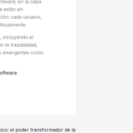
rdware
, en la capa
a están en
ión: cada usuario,
ntinuamente.
, incluyendo el
 la trazabilidad,
nes emergentes como
Software
.
co: el poder transformador de la