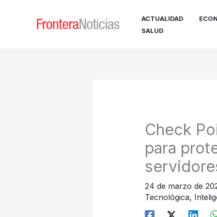
Ir
al
ACTUALIDAD
ECON
contenido
SALUD
Check Poi
para prote
servidor
24 de marzo de 2
Tecnológica
,
Inteli