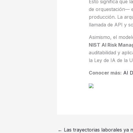
Esto significa que l
de orquestación— e
producción. La arq
llamada de API y so
Asimismo, el model
NIST AI Risk Man
auditabilidad y apl
la Ley de IA de la
Conocer más
:
AI D
←
Las trayectorias laborales ya n