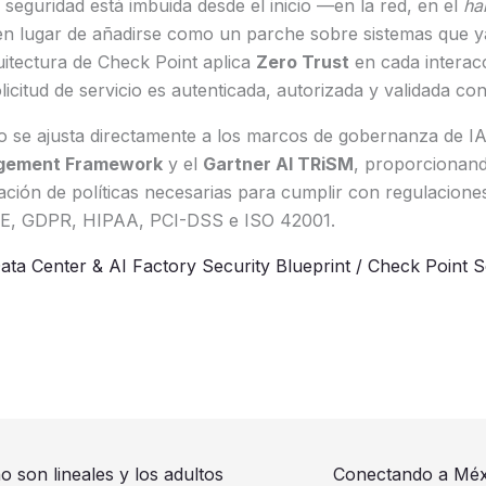
a seguridad está imbuida desde el inicio —en la red, en el
ha
n lugar de añadirse como un parche sobre sistemas que y
uitectura de Check Point aplica
Zero Trust
en cada interacc
licitud de servicio es autenticada, autorizada y validada co
o se ajusta directamente a los marcos de gobernanza de IA
agement Framework
y el
Gartner AI TRiSM
, proporcionando
icación de políticas necesarias para cumplir con regulacio
 UE, GDPR, HIPAA, PCI-DSS e ISO 42001.
ata Center & AI Factory Security Blueprint / Check Point 
o son lineales y los adultos
Conectando a Méxi