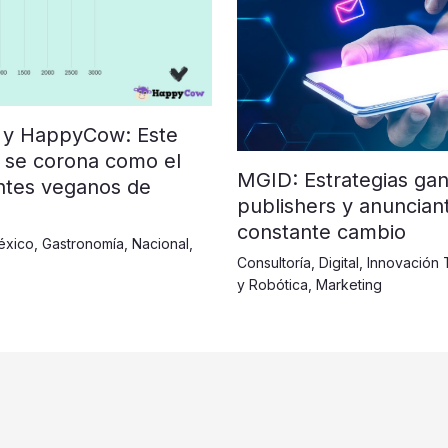
 y HappyCow: Este
 se corona como el
MGID: Estrategias ga
ntes veganos de
publishers y anuncia
constante cambio
éxico
,
Gastronomía
,
Nacional
,
Consultoría
,
Digital
,
Innovación 
y Robótica
,
Marketing