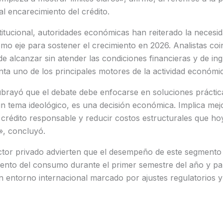
al encarecimiento del crédito.
titucional, autoridades económicas han reiterado la necesid
o eje para sostener el crecimiento en 2026. Analistas coi
l de alcanzar sin atender las condiciones financieras y de in
ta uno de los principales motores de la actividad económi
brayó que el debate debe enfocarse en soluciones práctica
n tema ideológico, es una decisión económica. Implica mejo
 a crédito responsable y reducir costos estructurales que h
s», concluyó.
ector privado advierten que el desempeño de este segmento
ento del consumo durante el primer semestre del año y par
n entorno internacional marcado por ajustes regulatorios y 