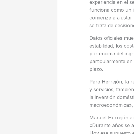
experiencia en el s
funciona como un i
comienza a ajustar 
se trata de decision
Datos oficiales mu
estabilidad, los co
por encima del ing
particularmente en 
plazo.
Para Herrejón, la r
y servicios; tambié
la inversión domésti
macroeconómica», i
Manuel Herrejón adv
«Durante años se a
Hoy ese supuesto em