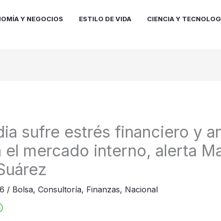
OMÍA Y NEGOCIOS
ESTILO DE VIDA
CIENCIA Y TECNOLOG
a sufre estrés financiero y an
a el mercado interno, alerta M
Suárez
26
/
Bolsa
,
Consultoría
,
Finanzas
,
Nacional