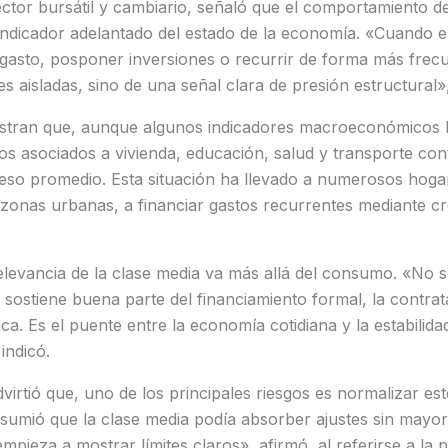
ector bursátil y cambiario, señaló que el comportamiento de
ndicador adelantado del estado de la economía. «Cuando 
gasto, posponer inversiones o recurrir de forma más frecu
es aisladas, sino de una señal clara de presión estructural»,
estran que, aunque algunos indicadores macroeconómicos
stos asociados a vivienda, educación, salud y transporte co
reso promedio. Esta situación ha llevado a numerosos hoga
zonas urbanas, a financiar gastos recurrentes mediante cr
elevancia de la clase media va más allá del consumo. «No 
n sostiene buena parte del financiamiento formal, la contra
ca. Es el puente entre la economía cotidiana y la estabilida
ndicó.
irtió que, uno de los principales riesgos es normalizar este
sumió que la clase media podía absorber ajustes sin mayo
pieza a mostrar límites claros», afirmó, al referirse a la 