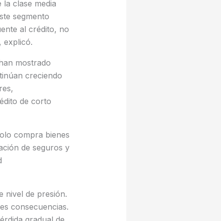
 la clase media
este segmento
ente al crédito, no
 explicó.
 han mostrado
ntinúan creciendo
res,
édito de corto
solo compra bienes
tación de seguros y
d
 nivel de presión.
res consecuencias.
pérdida gradual de