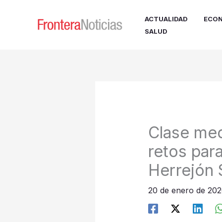
Ir
al
ACTUALIDAD
ECON
contenido
SALUD
Clase medi
retos par
Herrejón 
20 de enero de 20