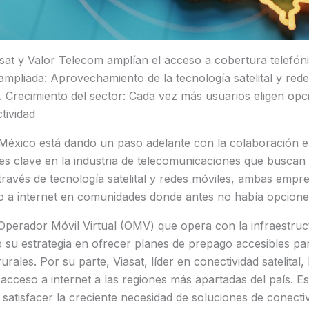
Viasat y Valor Telecom amplían el acceso a cobertura telef
ampliada: Aprovechamiento de la tecnología satelital y red
 Crecimiento del sector: Cada vez más usuarios eligen opci
tividad
México está dando un paso adelante con la colaboración en
s clave en la industria de telecomunicaciones que buscan 
A través de tecnología satelital y redes móviles, ambas empr
o a internet en comunidades donde antes no había opciones
Operador Móvil Virtual (OMV) que opera con la infraestruc
 su estrategia en ofrecer planes de prepago accesibles pa
ales. Por su parte, Viasat, líder en conectividad satelital,
l acceso a internet a las regiones más apartadas del país. E
 satisfacer la creciente necesidad de soluciones de conectiv