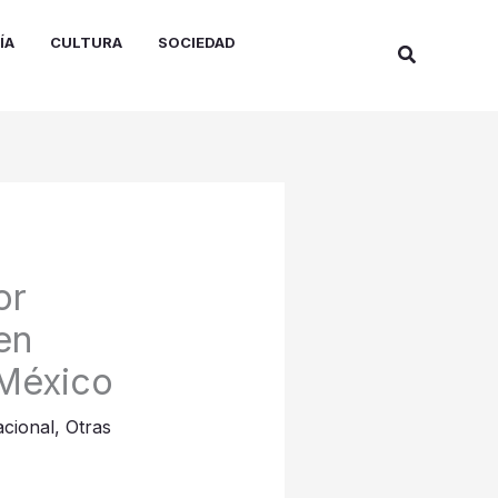
ÍA
CULTURA
SOCIEDAD
Buscar
or
en
 México
cional
,
Otras