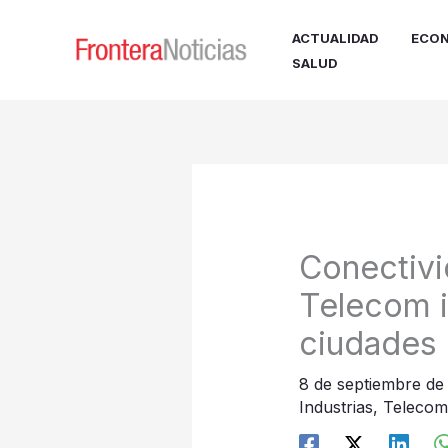
Ir
al
ACTUALIDAD
ECON
contenido
SALUD
Conectivid
Telecom i
ciudades 
8 de septiembre d
Industrias
,
Telecom