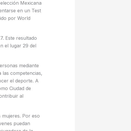
 Selección Mexicana
rentarse en un Test
cido por World
7. Este resultado
 el lugar 29 del
personas mediante
a las competencias,
cer el deporte. A
como Ciudad de
ntribuir al
s mujeres. Por eso
óvenes puedan
xjugadora de la