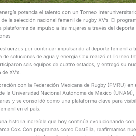
 energía potencia el talento con un Torneo Interuniversitari
de la selección nacional femenil de rugby XV’s. El program
plataforma de impulso a las mujeres a través del deporte t
sonas
esfuerzos por continuar impulsando al deporte femenil a 
a de soluciones de agua y energía Cox realizó el Torneo Int
rticiparon seis equipos de cuatro estados, y entregó su nu
 de XV’s.
oración con la Federación Mexicana de Rugby (FMRU) en e
de la Universidad Nacional Autónoma de México (UNAM), e
arias y se consolidó como una plataforma clave para visibil
femenil en el país.
una historia increíble que hoy continúa evolucionando con
marca Cox. Con programas como DestElla, reafirmamos nu