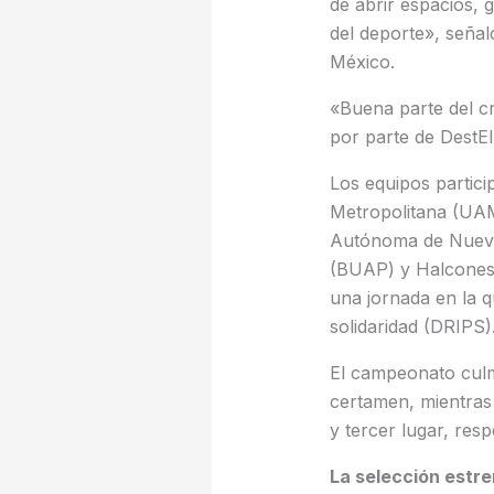
de abrir espacios, 
del deporte», seña
México.
«Buena parte del c
por parte de DestEl
Los equipos partic
Metropolitana (UAM)
Autónoma de Nuevo
(BUAP) y Halcones 
una jornada en la qu
solidaridad (DRIPS)
El campeonato culm
certamen, mientras
y tercer lugar, res
La selección estr