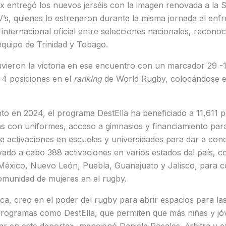
Cox entregó los nuevos jerséis con la imagen renovada a la
’s, quienes lo estrenaron durante la misma jornada al enf
nternacional oficial entre selecciones nacionales, recono
quipo de Trinidad y Tobago.
vieron la victoria en ese encuentro con un marcador 29 -1
r 4 posiciones en el
ranking
de World Rugby, colocándose en
to en 2024, el programa DestElla ha beneficiado a 11,611 
as con uniformes, acceso a gimnasios y financiamiento par
e activaciones en escuelas y universidades para dar a cono
evado a cabo 388 activaciones en varios estados del país, 
México, Nuevo León, Puebla, Guanajuato y Jalisco, para co
omunidad de mujeres en el rugby.
a, creo en el poder del rugby para abrir espacios para la
programas como DestElla, que permiten que más niñas y j
llar en este deporte», mencionó Daniela Rosales, árbitra y e