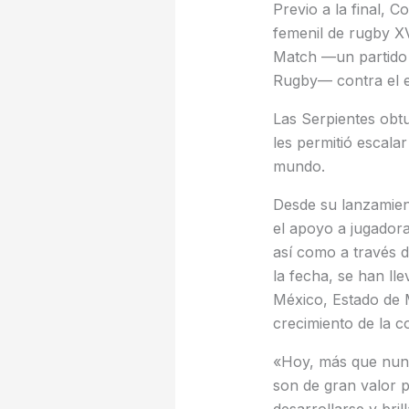
Previo a la final, 
femenil de rugby XV
Match —un partido i
Rugby— contra el e
Las Serpientes obtu
les permitió escala
mundo.
Desde su lanzamien
el apoyo a jugador
así como a través d
la fecha, se han ll
México, Estado de 
crecimiento de la c
«Hoy, más que nunc
son de gran valor 
desarrollarse y bri