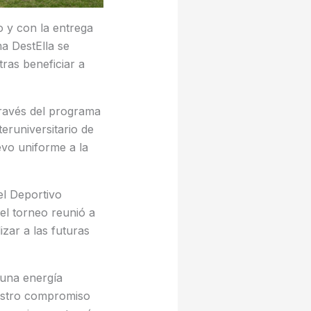
o y con la entrega
a DestElla se
ras beneficiar a
través del programa
eruniversitario de
evo uniforme a la
l Deportivo
l torneo reunió a
izar a las futuras
 una energía
estro compromiso