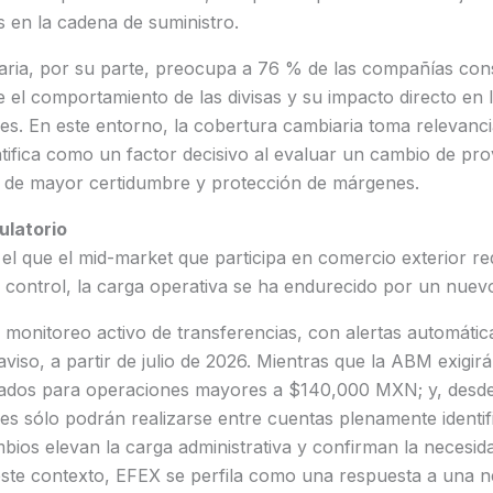
 en la cadena de suministro.
iaria, por su parte, preocupa a 76 % de las compañías cons
 el comportamiento de las divisas y su impacto directo en 
es. En este entorno, la cobertura cambiaria toma relevanci
tifica como un factor decisivo al evaluar un cambio de pr
de mayor certidumbre y protección de márgenes.
ulatorio
l que el mid-market que participa en comercio exterior r
d y control, la carga operativa se ha endurecido por un nuev
monitoreo activo de transferencias, con alertas automática
viso, a partir de julio de 2026. Mientras que la ABM exigirá
iados para operaciones mayores a $140,000 MXN; y, desde 
es sólo podrán realizarse entre cuentas plenamente identif
bios elevan la carga administrativa y confirman la necesid
 este contexto, EFEX se perfila como una respuesta a una n