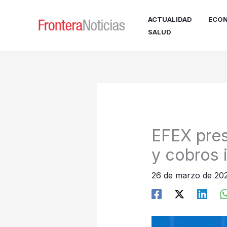
Ir
al
ACTUALIDAD
ECON
contenido
SALUD
EFEX pres
y cobros 
26 de marzo de 2