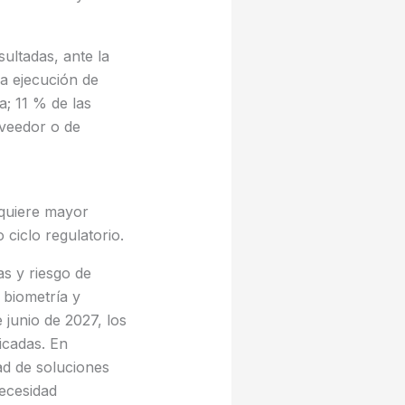
ultadas, ante la
la ejecución de
a; 11 % de las
oveedor o de
equiere mayor
o ciclo regulatorio.
s y riesgo de
 biometría y
junio de 2027, los
icadas. En
ad de soluciones
ecesidad