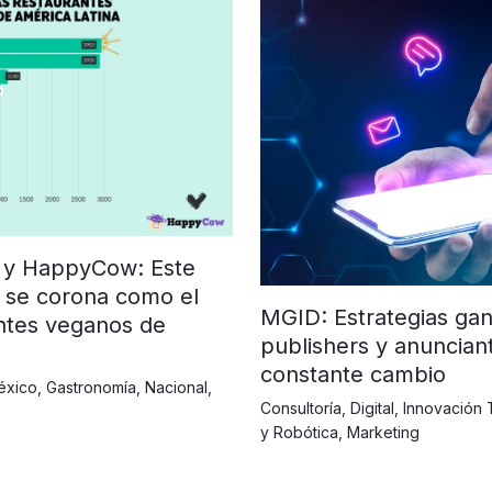
 y HappyCow: Este
 se corona como el
MGID: Estrategias ga
ntes veganos de
publishers y anuncia
constante cambio
éxico
,
Gastronomía
,
Nacional
,
Consultoría
,
Digital
,
Innovación 
y Robótica
,
Marketing