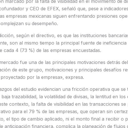
n marcado por la falta de visibilidad en el movimiento de di
 cofundador y CEO de EFEX, señaló que, pese a indicadores
las empresas mexicanas siguen enfrentando presiones opera
 complejizan su desempeño.
dicción, según el directivo, es que las instituciones bancar
te, son al mismo tiempo la principal fuente de ineficiencia 
e cada 4 (73 %) de las empresas encuestadas.
mercado fue una de las principales motivaciones detrás del
ción de este grupo, motivaciones y principales desafíos r
o proyectado por la empresa», expresa.
lazgos del estudio evidencian una fricción operativa que se
aja trazabilidad, la volatilidad de divisas, la lentitud en los
ste contexto, la falta de visibilidad en las transacciones s
rativo para el 79 % de las empresas, que operan sin certez
to, el tipo de cambio aplicado, ni el monto final a recibir o
de anticipación financiera, complica la planeación de flujos 