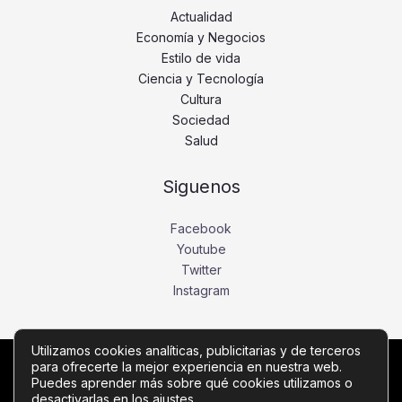
Actualidad
Economía y Negocios
Estilo de vida
Ciencia y Tecnología
Cultura
Sociedad
Salud
Siguenos
Facebook
Youtube
Twitter
Instagram
Utilizamos cookies analíticas, publicitarias y de terceros
para ofrecerte la mejor experiencia en nuestra web.
Copyright © Todos los derechos reservados -
Puedes aprender más sobre qué cookies utilizamos o
desactivarlas en los
fronteranoticias.com
ajustes
.