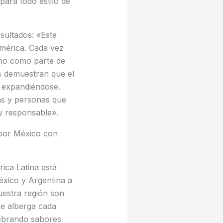
para todo estilo de
sultados: «Este
américa. Cada vez
ino como parte de
s demuestran que el
 expandiéndose.
s y personas que
o y responsable».
 por México con
ica Latina está
éxico y Argentina a
uestra región son
ue alberga cada
lebrando sabores