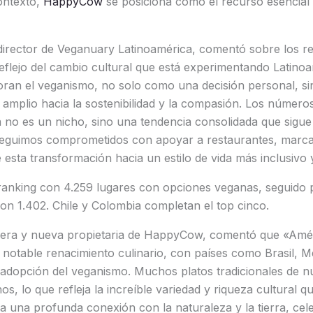
ontexto,
HappyCow
se posiciona como el recurso esencial 
director de Veganuary Latinoamérica, comentó sobre los re
eflejo del cambio cultural que está experimentando Latino
ran el veganismo, no solo como una decisión personal, s
amplio hacia la sostenibilidad y la compasión. Los número
no es un nicho, sino una tendencia consolidada que sigue
eguimos comprometidos con apoyar a restaurantes, marca
 esta transformación hacia un estilo de vida más inclusiv
 ranking con 4.259 lugares con opciones veganas, seguido
on 1.402. Chile y Colombia completan el top cinco.
cera y nueva propietaria de HappyCow, comentó que «Amér
notable renacimiento culinario, con países como Brasil, M
 adopción del veganismo. Muchos platos tradicionales de n
s, lo que refleja la increíble variedad y riqueza cultural q
a una profunda conexión con la naturaleza y la tierra, ce