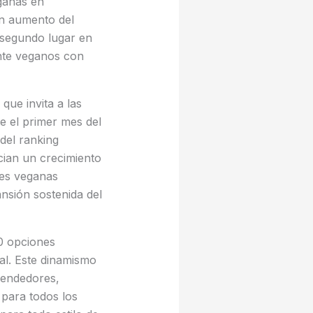
ganas en
un aumento del
 segundo lugar en
ente veganos con
ue invita a las
e el primer mes del
del ranking
ian un crecimiento
nes veganas
nsión sostenida del
00 opciones
al. Este dinamismo
rendedores,
 para todos los