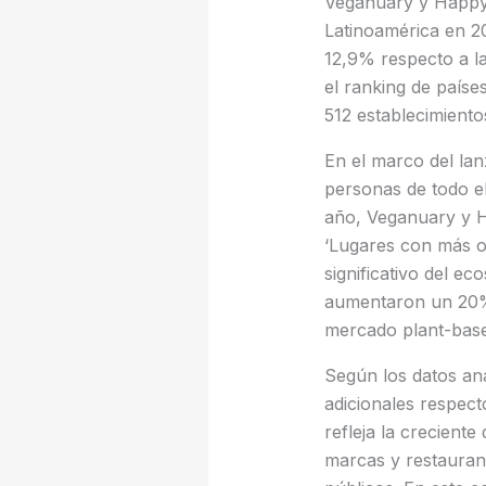
Veganuary y HappyC
Latinoamérica en 2
12,9% respecto a l
el ranking de paíse
512 establecimiento
En el marco del la
personas de todo e
año, Veganuary y H
‘Lugares con más o
significativo del e
aumentaron un 20%,
mercado plant-ba
Según los datos an
adicionales respect
refleja la crecien
marcas y restaurant