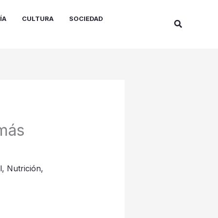
ÍA
CULTURA
SOCIEDAD
Buscar
 más
l
,
Nutrición
,