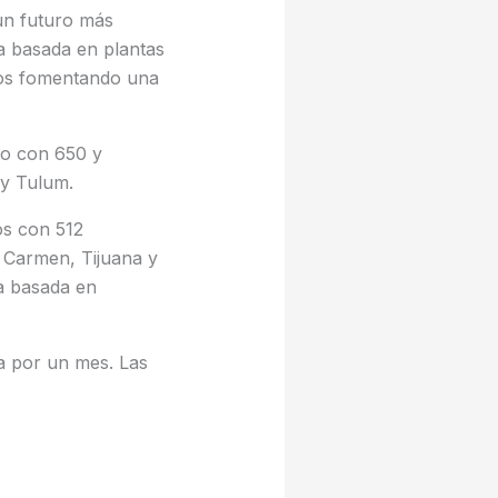
un futuro más
na basada en plantas
mos fomentando una
go con 650 y
o y Tulum.
os con 512
l Carmen, Tijuana y
a basada en
a por un mes. Las