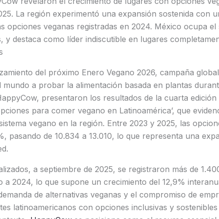
ow revelaron el crecimiento de lugares con opciones ve
025. La región experimentó una expansión sostenida con 
as opciones veganas registradas en 2024. México ocupa el
s, y destaca como líder indiscutible en lugares completam
s
nzamiento del próximo Enero Vegano 2026, campaña global q
l mundo a probar la alimentación basada en plantas durant
appyCow, presentaron los resultados de la cuarta edición 
pciones para comer vegano en Latinoamérica’, que evidenc
cosistema vegano en la región. Entre 2023 y 2025, las opcio
 pasando de 10.834 a 13.010, lo que representa una expa
sed.
alizados, a septiembre de 2025, se registraron más de 1.4
o a 2024, lo que supone un crecimiento del 12,9% interanu
te demanda de alternativas veganas y el compromiso de emp
es latinoamericanos con opciones inclusivas y sostenibles