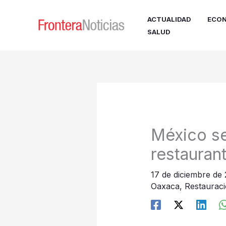
Ir
al
ACTUALIDAD
ECON
contenido
SALUD
México se
restauran
17 de diciembre de
Oaxaca
,
Restaurac