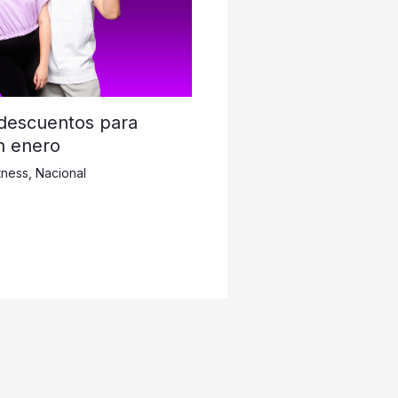
 descuentos para
n enero
tness
,
Nacional