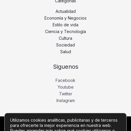
Categorías
Actualidad
Economía y Negocios
Estilo de vida
Ciencia y Tecnología
Cultura
Sociedad
Salud
Siguenos
Facebook
Youtube
Twitter
Instagram
Utilizamos cookies analíticas, publicitarias y de terceros
para ofrecerte la mejor experiencia en nuestra web.
Copyright © Todos los derechos reservados -
Puedes aprender más sobre qué cookies utilizamos o