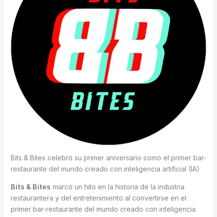
Bits & Bites celebró su primer aniversario como el primer bar-
restaurante del mundo creado con inteligencia artificial (IA)
Bits & Bites
marcó un hito en la historia de la industria
restaurantera y del entretenimiento al convertirse en el
primer bar-restaurante del mundo creado con inteligencia