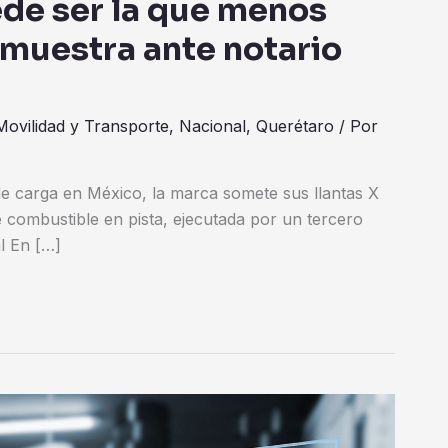
ede ser la que menos
emuestra ante notario
Movilidad y Transporte
,
Nacional
,
Querétaro
/ Por
 de carga en México, la marca somete sus llantas X
combustible en pista, ejecutada por un tercero
al En […]