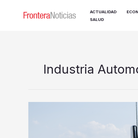
Ir
al
ACTUALIDAD
ECON
contenido
SALUD
Industria Automo
La
llanta
más
cara
puede