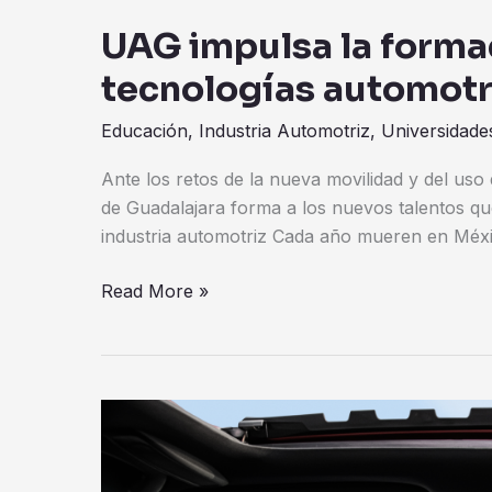
UAG impulsa la forma
tecnologías automotr
Educación
,
Industria Automotriz
,
Universidade
Ante los retos de la nueva movilidad y del us
de Guadalajara forma a los nuevos talentos qu
industria automotriz Cada año mueren en Méx
Read More »
Acura
integra
tecnologías