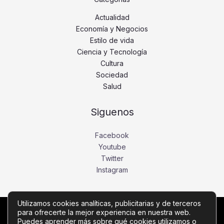
Actualidad
Economía y Negocios
Estilo de vida
Ciencia y Tecnología
Cultura
Sociedad
Salud
Siguenos
Facebook
Youtube
Twitter
Instagram
Utilizamos cookies analíticas, publicitarias y de terceros
para ofrecerte la mejor experiencia en nuestra web.
Copyright © Todos los derechos reservados -
Puedes aprender más sobre qué cookies utilizamos o