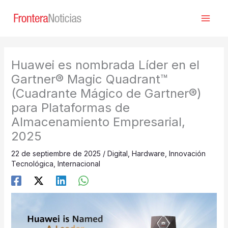
Ir
al
contenido
Huawei es nombrada Líder en el
Gartner® Magic Quadrant™
(Cuadrante Mágico de Gartner®)
para Plataformas de
Almacenamiento Empresarial,
2025
22 de septiembre de 2025
/
Digital
,
Hardware
,
Innovación
Tecnológica
,
Internacional