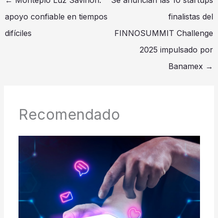
←
Montepío Luz Saviñón:
Se anuncian las 10 startups
apoyo confiable en tiempos
finalistas del
difíciles
FINNOSUMMIT Challenge
2025 impulsado por
Banamex
→
Recomendado