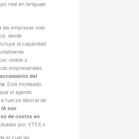
po real en lenguaje
a las empresas más
ce, desde
incluye la capacidad
totalmente
er visible y
rcas empresariales
lanzamiento del
va
. Está moldeado
que el agentic
ra fuerza laboral de
 IA son
ros de costos en
pulsadas por VTEX.»
e el cual las