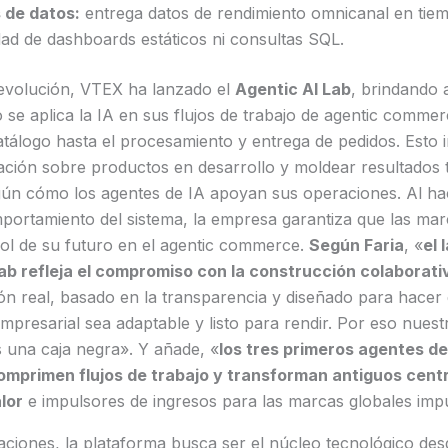
 de datos:
entrega datos de rendimiento omnicanal en tiem
idad de dashboards estáticos ni consultas SQL.
 evolución, VTEX ha lanzado el
Agentic AI Lab
, brindando 
se aplica la IA en sus flujos de trabajo de agentic commer
tálogo hasta el procesamiento y entrega de pedidos. Esto 
ación sobre productos en desarrollo y moldear resultados 
gún cómo los agentes de IA apoyan sus operaciones. Al hac
mportamiento del sistema, la empresa garantiza que las ma
ol de su futuro en el agentic commerce.
Según Faria
, «
el 
b refleja el compromiso con la construcción colaborati
ón real, basado en la transparencia y diseñado para hacer 
presarial sea adaptable y listo para rendir. Por eso nuest
 una caja negra». Y añade, «
los tres primeros agentes de
omprimen flujos de trabajo y transforman antiguos cent
lor
e impulsores de ingresos para las marcas globales im
ciones, la plataforma busca ser el núcleo tecnológico desd