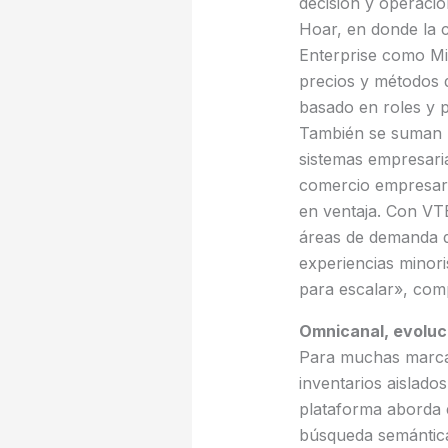
decisión y operaci
Hoar, en donde la 
Enterprise como Mi
precios y métodos 
basado en roles y po
También se suman he
sistemas empresari
comercio empresaria
en ventaja. Con VT
áreas de demanda d
experiencias minori
para escalar», com
Omnicanal, evoluci
Para muchas marcas
inventarios aislado
plataforma aborda 
búsqueda semántica