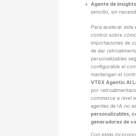
Agente de insights
sencillo, sin neces
Para acelerar esta
control sobre cómo 
importaciones de ca
de dar retroaliment
personalizables se
configurable el co
mantengan el contr
VTEX Agentic AI La
por retroalimentaci
commerce a nivel em
agentes de IA no es
personalizables, c
generadores de va
Con estas incorpora