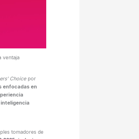
a ventaja
rs’ Choice
por
 enfocadas en
xperiencia
inteligencia
tiples tomadores de