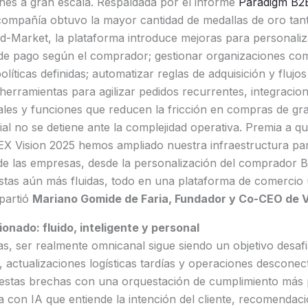
ones a gran escala. Respaldada por el informe
Paradigm B2
compañía obtuvo la mayor cantidad de medallas de oro tant
d-Market, la plataforma introduce mejoras para personaliz
de pago según el comprador; gestionar organizaciones co
líticas definidas; automatizar reglas de adquisición y flujo
rramientas para agilizar pedidos recurrentes, integracion
ales y funciones que reducen la fricción en compras de gr
l no se detiene ante la complejidad operativa. Premia a qu
EX Vision 2025 hemos ampliado nuestra infraestructura p
e las empresas, desde la personalización del comprador 
stas aún más fluidas, todo en una plataforma de comercio 
partió
Mariano Gomide de Faria, Fundador y Co-CEO de 
onado: fluido, inteligente y personal
, ser realmente omnicanal sigue siendo un objetivo desafi
s, actualizaciones logísticas tardías y operaciones desconec
estas brechas con una orquestación de cumplimiento más pr
 con IA que entiende la intención del cliente, recomendac