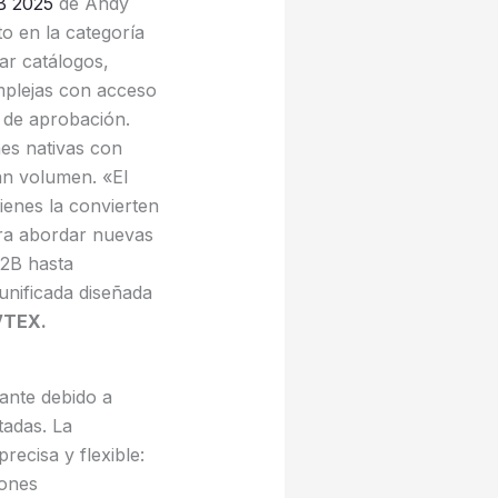
B 2025
de Andy
o en la categoría
ar catálogos,
mplejas con acceso
s de aprobación.
es nativas con
an volumen. «El
ienes la convierten
ara abordar nuevas
B2B hasta
unificada diseñada
VTEX.
ante debido a
tadas. La
ecisa y flexible:
iones