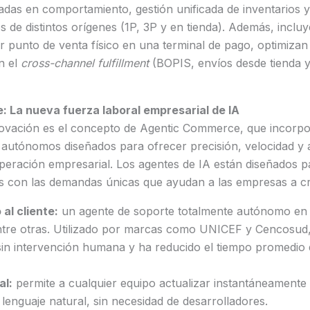
das en comportamiento, gestión unificada de inventarios y
de distintos orígenes (1P, 3P y en tienda). Además, incluy
r punto de venta físico en una terminal de pago, optimiza
n el
cross-channel fulfillment
(BOPIS, envíos desde tienda 
 La nueva fuerza laboral empresarial de IA
novación es el concepto de Agentic Commerce, que incorpo
ial autónomos diseñados para ofrecer precisión, velocidad y 
operación empresarial. Los agentes de IA están diseñados 
s con las demandas únicas que ayudan a las empresas a cre
al cliente:
un agente de soporte totalmente autónomo e
tre otras. Utilizado por marcas como UNICEF y Cencosud, 
sin intervención humana y ha reducido el tiempo promedio 
al:
permite a cualquier equipo actualizar instantáneamente
lenguaje natural, sin necesidad de desarrolladores.