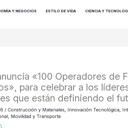
OMÍA Y NEGOCIOS
ESTILO DE VIDA
CIENCIA Y TECNOLOG
nuncia «100 Operadores de F
s», para celebrar a los lídere
es que están definiendo el fu
26
/
Construcción y Materiales
,
Innovación Tecnológica
,
Int
onal
,
Movilidad y Transporte