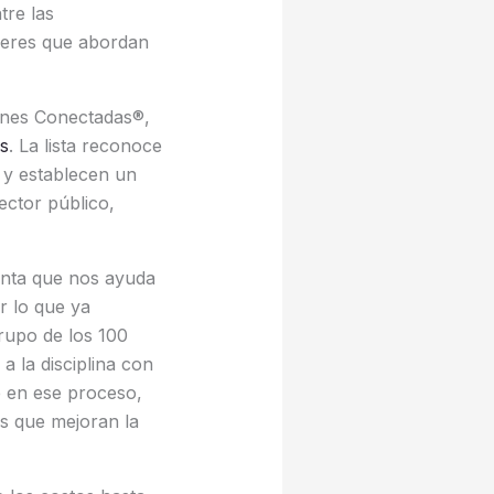
re las
deres que abordan
ones Conectadas®,
s
. La lista reconoce
 y establecen un
ector público,
ienta que nos ayuda
r lo que ya
rupo de los 100
 la disciplina con
e en ese proceso,
s que mejoran la