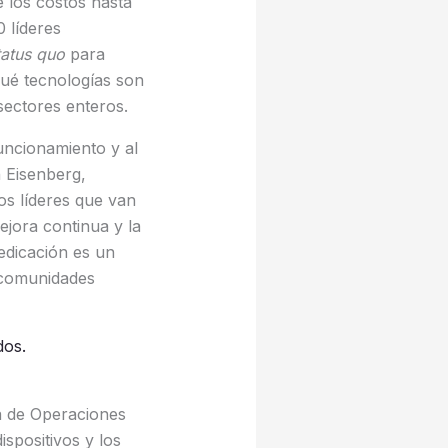
 los costos hasta
 líderes
tatus quo
para
qué tecnologías son
sectores enteros.
uncionamiento y al
 Eisenberg,
os líderes que van
ejora continua y la
edicación es un
 comunidades
dos.
a de Operaciones
spositivos y los