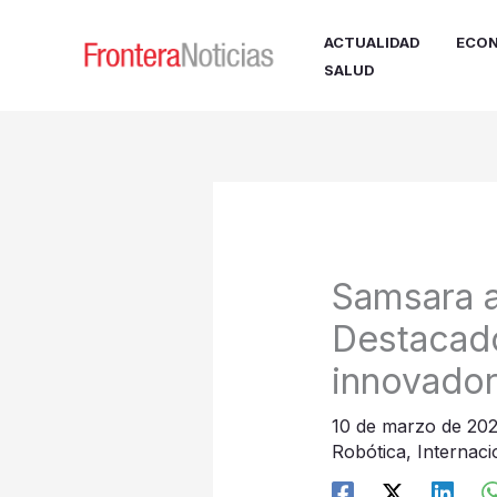
Ir
al
ACTUALIDAD
ECON
contenido
SALUD
Samsara a
Destacado
innovador
10 de marzo de 20
Robótica
,
Internaci