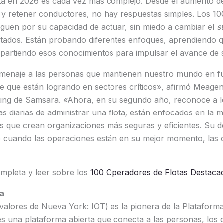
ota en 2026 es cada vez más complejo. Desde el aumento de
r y retener conductores, no hay respuestas simples. Los 100
nguen por su capacidad de actuar, sin miedo a cambiar el
s
ltados. Están probando diferentes enfoques, aprendiendo 
partiendo esos conocimientos para impulsar el avance de 
homenaje a las personas que mantienen nuestro mundo en f
e que están logrando en sectores críticos», afirmó Meagen
ting de Samsara. «Ahora, en su segundo año, reconoce a l
as diarias de administrar una flota; están enfocados en la m
s que crean organizaciones más seguras y eficientes. Su d
e cuando las operaciones están en su mejor momento, las
completa y leer sobre los
100 Operadores de Flotas Destaca
a
valores de Nueva York: IOT) es la pionera de la Plataform
 una plataforma abierta que conecta a las personas, los di