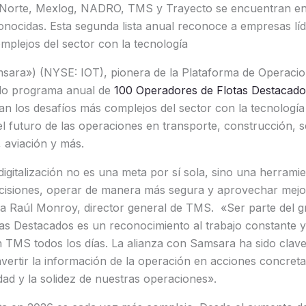
Norte, Mexlog, NADRO, TMS y Trayecto se encuentran ent
onocidas. Esta segunda lista anual reconoce a empresas lí
mplejos del sector con la tecnología
sara») (NYSE: IOT), pionera de la Plataforma de Operaci
do programa anual de
100 Operadores de Flotas Destacado
an los desafíos más complejos del sector con la tecnología
el futuro de las operaciones en transporte, construcción, s
, aviación y más.
digitalización no es una meta por sí sola, sino una herram
cisiones, operar de manera más segura y aprovechar mejo
 Raúl Monroy, director general de TMS. «Ser parte del g
s Destacados es un reconocimiento al trabajo constante y a
 TMS todos los días. La alianza con Samsara ha sido clav
vertir la información de la operación en acciones concreta
idad y la solidez de nuestras operaciones».