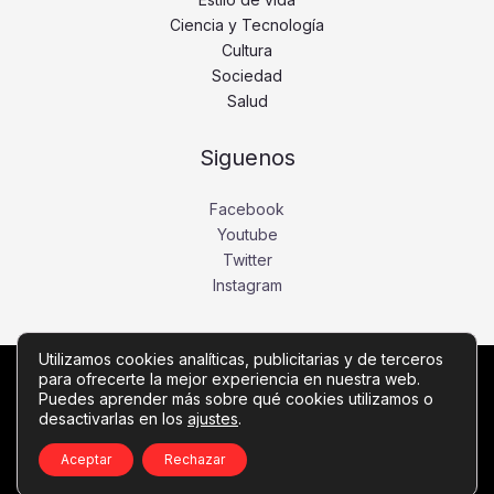
Ciencia y Tecnología
Cultura
Sociedad
Salud
Siguenos
Facebook
Youtube
Twitter
Instagram
Utilizamos cookies analíticas, publicitarias y de terceros
para ofrecerte la mejor experiencia en nuestra web.
Copyright © Todos los derechos reservados -
Puedes aprender más sobre qué cookies utilizamos o
fronteranoticias.com
desactivarlas en los
ajustes
.
Política de privacidad
-
Política de cookies
-
Contacto
Aceptar
Rechazar