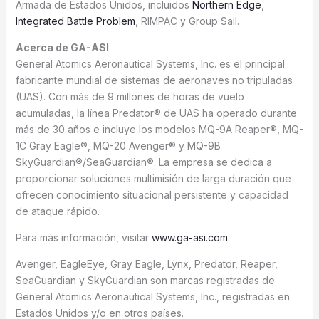
Armada de Estados Unidos, incluidos
Northern Edge
,
Integrated Battle Problem
, RIMPAC y Group Sail.
Acerca de GA-ASI
General Atomics Aeronautical Systems, Inc. es el principal
fabricante mundial de sistemas de aeronaves no tripuladas
(UAS). Con más de 9 millones de horas de vuelo
acumuladas, la línea Predator® de UAS ha operado durante
más de 30 años e incluye los modelos MQ-9A Reaper®, MQ-
1C Gray Eagle®, MQ-20 Avenger® y MQ-9B
SkyGuardian®/SeaGuardian®. La empresa se dedica a
proporcionar soluciones multimisión de larga duración que
ofrecen conocimiento situacional persistente y capacidad
de ataque rápido.
Para más información, visitar
www.ga-asi.com
.
Avenger, EagleEye, Gray Eagle, Lynx, Predator, Reaper,
SeaGuardian y SkyGuardian son marcas registradas de
General Atomics Aeronautical Systems, Inc., registradas en
Estados Unidos y/o en otros países.