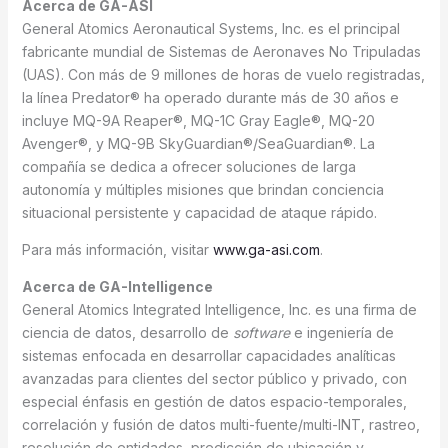
Acerca de GA-ASI
General Atomics Aeronautical Systems, Inc. es el principal
fabricante mundial de Sistemas de Aeronaves No Tripuladas
(UAS). Con más de 9 millones de horas de vuelo registradas,
la línea Predator® ha operado durante más de 30 años e
incluye MQ-9A Reaper®, MQ-1C Gray Eagle®, MQ-20
Avenger®, y MQ-9B SkyGuardian®/SeaGuardian®. La
compañía se dedica a ofrecer soluciones de larga
autonomía y múltiples misiones que brindan conciencia
situacional persistente y capacidad de ataque rápido.
Para más información, visitar
www.ga-asi.com
.
Acerca de GA-Intelligence
General Atomics Integrated Intelligence, Inc. es una firma de
ciencia de datos, desarrollo de
software
e ingeniería de
sistemas enfocada en desarrollar capacidades analíticas
avanzadas para clientes del sector público y privado, con
especial énfasis en gestión de datos espacio-temporales,
correlación y fusión de datos multi-fuente/multi-INT, rastreo,
resolución de entidades, predicción de ubicación y