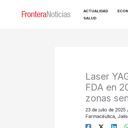
Ir
al
ACTUALIDAD
ECON
contenido
SALUD
Laser YAG
FDA en 20
zonas sen
23 de julio de 2025
Farmacéutica
,
Jali