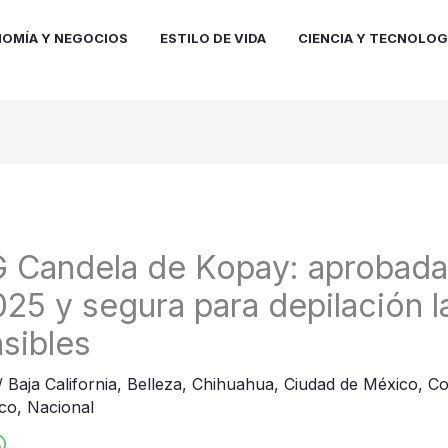
OMÍA Y NEGOCIOS
ESTILO DE VIDA
CIENCIA Y TECNOLOG
 Candela de Kopay: aprobada 
25 y segura para depilación l
sibles
/
Baja California
,
Belleza
,
Chihuahua
,
Ciudad de México
,
C
sco
,
Nacional