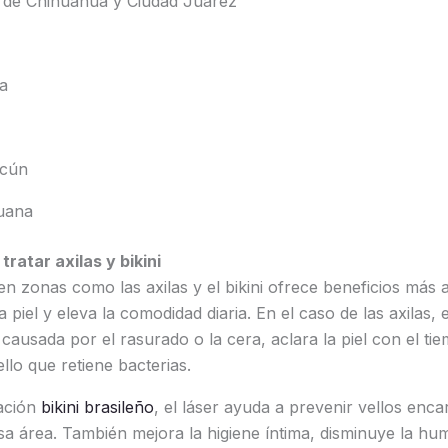
 de Chihuahua y Ciudad Juárez
a
cún
juana
tratar axilas y bikini
n zonas como las axilas y el bikini ofrece beneficios más al
a piel y eleva la comodidad diaria. En el caso de las axilas, e
 causada por el rasurado o la cera, aclara la piel con el ti
vello que retiene bacterias.
lación
bikini brasileño
, el láser ayuda a prevenir vellos encar
 área. También mejora la higiene íntima, disminuye la hu