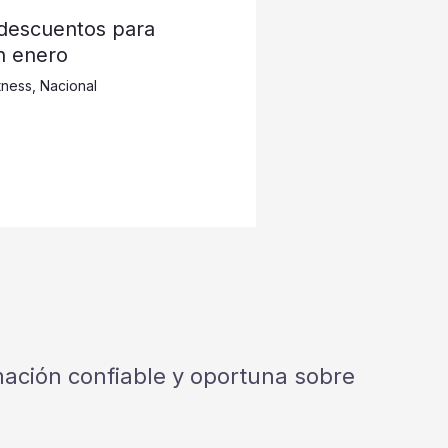
 descuentos para
n enero
tness
,
Nacional
rmación confiable y oportuna sobre