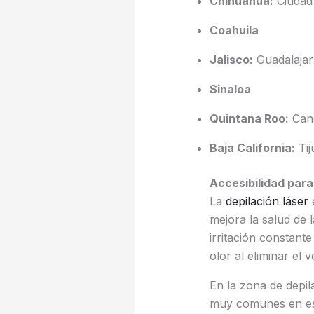
Chihuahua:
Ciudad
Coahuila
Jalisco:
Guadalajar
Sinaloa
Quintana Roo:
Can
Baja California:
Ti
Accesibilidad para 
La
depilación láser
e
mejora la salud de l
irritación constante
olor al eliminar el 
En la zona de depi
muy comunes en esa