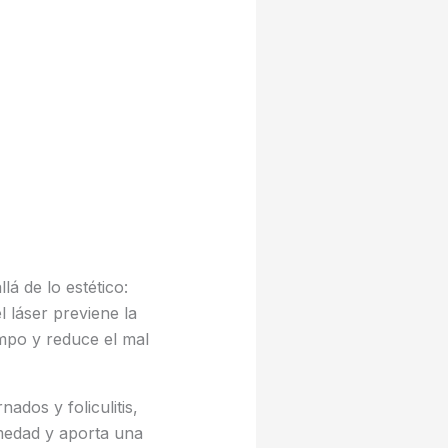
lá de lo estético:
l láser previene la
empo y reduce el mal
nados y foliculitis,
medad y aporta una