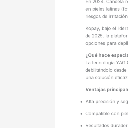
En 2024, Candela re
en pieles latinas (f
riesgos de irritación
Kopay, bajo el lide
de 2025, la plataf
opciones para depil
¿Qué hace especia
La tecnología YAG C
debilitándolo desde 
una solución efica
Ventajas principal
Alta precisión y se
Compatible con piel
Resultados durader