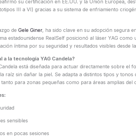
afirmó su certificación en EE.UU. y la Unión Europea, des
ototipos III a VI) gracias a su sistema de enfriamiento criog
razgo de
Gele Giner
, ha sido clave en su adopción segura en
orma estadounidense RealSelf posicionó al láser YAG como 
ación íntima por su seguridad y resultados visibles desde la
l a la tecnología YAG Candela?
andela está diseñada para actuar directamente sobre el fol
la raíz sin dañar la piel. Se adapta a distintos tipos y tonos 
z tanto para zonas pequeñas como para áreas amplias del 
es:
guridad
es sensibles
os en pocas sesiones