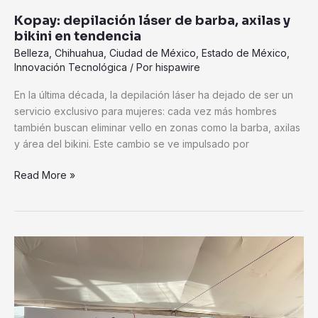
Kopay: depilación láser de barba, axilas y
bikini en tendencia
Belleza
,
Chihuahua
,
Ciudad de México
,
Estado de México
,
Innovación Tecnológica
/ Por
hispawire
En la última década, la depilación láser ha dejado de ser un
servicio exclusivo para mujeres: cada vez más hombres
también buscan eliminar vello en zonas como la barba, axilas
y área del bikini. Este cambio se ve impulsado por
Read More »
Inaugura
DEACERO
nueva
planta
de