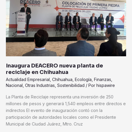
reciclaje
en
Chihuahua
Inaugura DEACERO nueva planta de
reciclaje en Chihuahua
Actualidad Empresarial
,
Chihuahua
,
Ecología
,
Finanzas
,
Nacional
,
Otras Industrias
,
Sostenibilidad
/ Por
hispawire
La Planta de Reciclaje representa una inversión de 250
millones de pesos y generará 1,540 empleos entre directos e
indirectos El evento de inauguración contó con la
participación de autoridades locales como el Presidente
Municipal de Ciudad Juárez, Mtro. Cruz