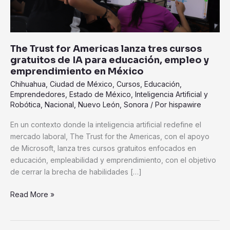
IA
para
educación,
empleo
The Trust for Americas lanza tres cursos
y
gratuitos de IA para educación, empleo y
emprendimiento
emprendimiento en México
en
Chihuahua
,
Ciudad de México
,
Cursos
,
Educación
,
México
Emprendedores
,
Estado de México
,
Inteligencia Artificial y
Robótica
,
Nacional
,
Nuevo León
,
Sonora
/ Por
hispawire
En un contexto donde la inteligencia artificial redefine el
mercado laboral, The Trust for the Americas, con el apoyo
de Microsoft, lanza tres cursos gratuitos enfocados en
educación, empleabilidad y emprendimiento, con el objetivo
de cerrar la brecha de habilidades […]
Read More »