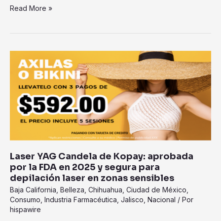
Read More »
Laser
YAG
Candela
de
Kopay:
aprobada
por
la
FDA
Laser YAG Candela de Kopay: aprobada
en
por la FDA en 2025 y segura para
2025
depilación laser en zonas sensibles
y
Baja California
,
Belleza
,
Chihuahua
,
Ciudad de México
,
segura
Consumo
,
Industria Farmacéutica
,
Jalisco
,
Nacional
/ Por
para
hispawire
depilación