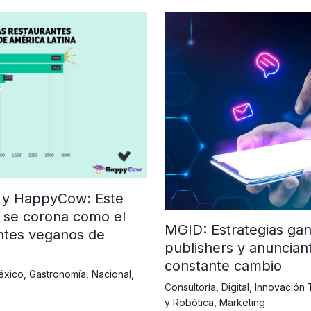
 y HappyCow: Este
 se corona como el
MGID: Estrategias ga
ntes veganos de
publishers y anuncia
constante cambio
éxico
,
Gastronomía
,
Nacional
,
Consultoría
,
Digital
,
Innovación 
y Robótica
,
Marketing