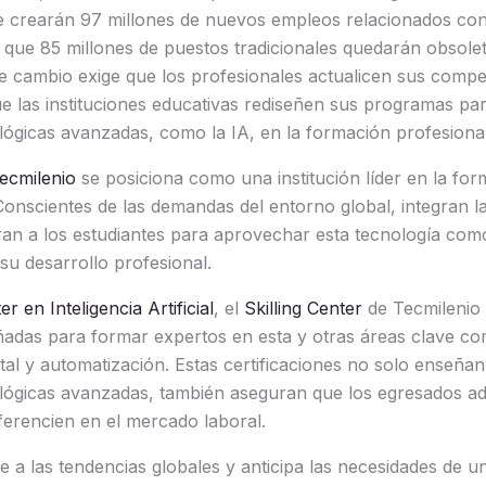
e crearán 97 millones de nuevos empleos relacionados con
que 85 millones de puestos tradicionales quedarán obsolet
e cambio exige que los profesionales actualicen sus compe
 las instituciones educativas rediseñen sus programas para
ógicas avanzadas, como la IA, en la formación profesional
ecmilenio
se posiciona como una institución líder en la for
 Conscientes de las demandas del entorno global, integran l
an a los estudiantes para aprovechar esta tecnología com
u desarrollo profesional.
r en Inteligencia Artificial
, el
Skilling Center
de Tecmilenio
eñadas para formar expertos en esta y otras áreas clave co
ital y automatización. Estas certificaciones no solo enseñan
lógicas avanzadas, también aseguran que los egresados ad
iferencien en el mercado laboral.
 a las tendencias globales y anticipa las necesidades de u