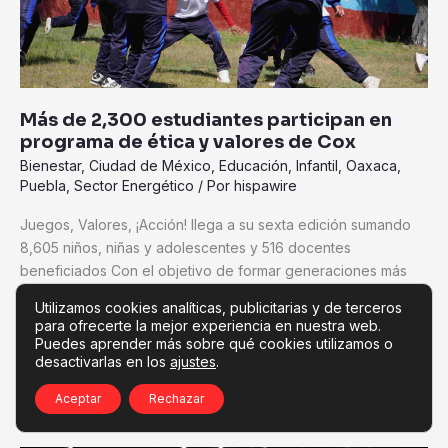
programa
de
ética
y
valores
Más de 2,300 estudiantes participan en
de
programa de ética y valores de Cox
Cox
Bienestar
,
Ciudad de México
,
Educación
,
Infantil
,
Oaxaca
,
Puebla
,
Sector Energético
/ Por
hispawire
Juegos, Valores, ¡Acción! llega a su sexta edición sumando
8,605 niños, niñas y adolescentes y 516 docentes
beneficiados Con el objetivo de formar generaciones más
comprometidas con su entorno, la empresa de soluciones de
Utilizamos cookies analíticas, publicitarias y de terceros
agua y energía Cox llevó a
para ofrecerte la mejor experiencia en nuestra web.
Puedes aprender más sobre qué cookies utilizamos o
Read More »
desactivarlas en los
ajustes
.
Aceptar
Rechazar