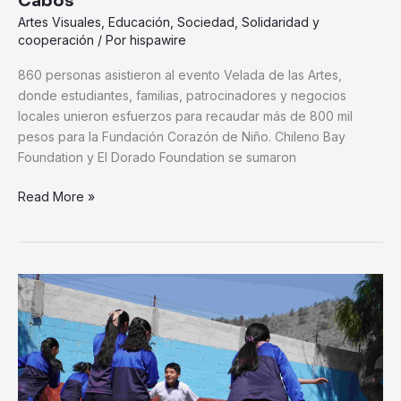
Cabos
Los
Artes Visuales
,
Educación
,
Sociedad
,
Solidaridad y
Cabos
cooperación
/ Por
hispawire
860 personas asistieron al evento Velada de las Artes,
donde estudiantes, familias, patrocinadores y negocios
locales unieron esfuerzos para recaudar más de 800 mil
pesos para la Fundación Corazón de Niño. Chileno Bay
Foundation y El Dorado Foundation se sumaron
Read More »
Más
de
2,300
estudiantes
participan
en