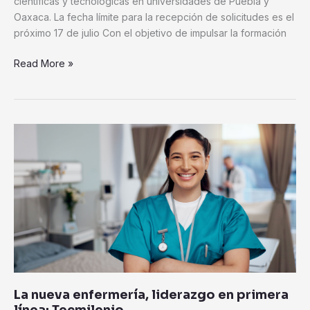
científicas y tecnológicas en universidades de Puebla y
Oaxaca. La fecha límite para la recepción de solicitudes es el
próximo 17 de julio Con el objetivo de impulsar la formación
Read More »
La
nueva
enfermería,
liderazgo
en
primera
línea:
Tecmilenio
La nueva enfermería, liderazgo en primera
línea: Tecmilenio