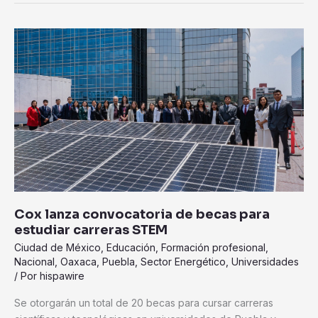
Cox
lanza
convocatoria
de
becas
para
estudiar
carreras
STEM
Cox lanza convocatoria de becas para
estudiar carreras STEM
Ciudad de México
,
Educación
,
Formación profesional
,
Nacional
,
Oaxaca
,
Puebla
,
Sector Energético
,
Universidades
/ Por
hispawire
Se otorgarán un total de 20 becas para cursar carreras