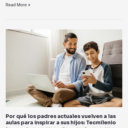
Read More »
Por
qué
los
padres
actuales
vuelven
a
las
aulas
para
inspirar
a
sus
Por qué los padres actuales vuelven a las
hijos:
aulas para inspirar a sus hijos: Tecmilenio
Tecmilenio