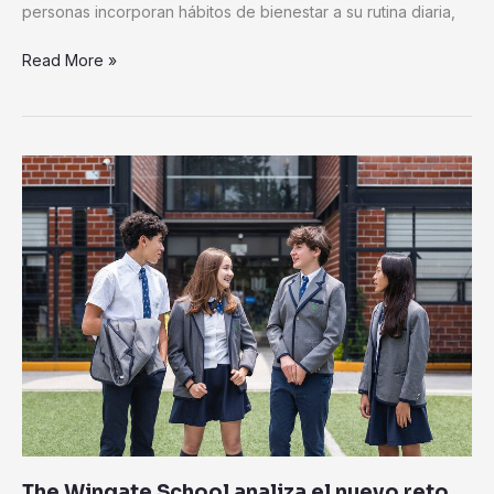
personas incorporan hábitos de bienestar a su rutina diaria,
Read More »
The
Wingate
School
analiza
el
nuevo
reto
de
la
educación
ante
los
cambios
The Wingate School analiza el nuevo reto