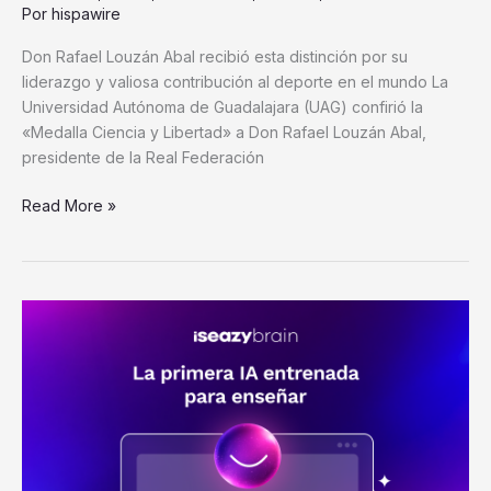
Por
hispawire
Don Rafael Louzán Abal recibió esta distinción por su
liderazgo y valiosa contribución al deporte en el mundo La
Universidad Autónoma de Guadalajara (UAG) confirió la
«Medalla Ciencia y Libertad» a Don Rafael Louzán Abal,
presidente de la Real Federación
Read More »
isEazy
lanza
Brain:
la
«formación
que
piensa»
y