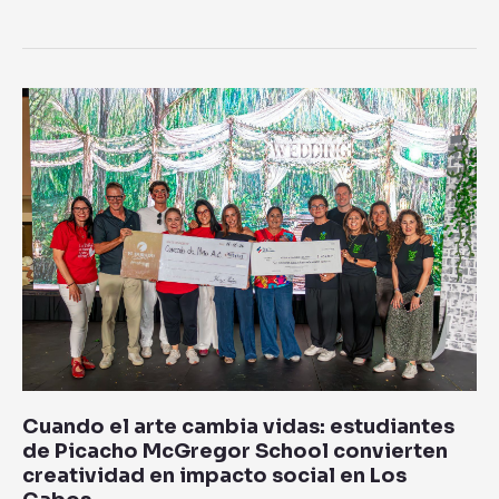
Cuando
el
arte
cambia
vidas:
estudiantes
de
Picacho
McGregor
School
convierten
creatividad
en
Cuando el arte cambia vidas: estudiantes
impacto
de Picacho McGregor School convierten
social
creatividad en impacto social en Los
en