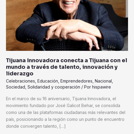
con
el
mundo
a
través
de
talento,
innovación
y
Tijuana Innovadora conecta a Tijuana con el
liderazgo
mundo a través de talento, innovación y
liderazgo
Celebraciones
,
Educación
,
Emprendedores
,
Nacional
,
Sociedad
,
Solidaridad y cooperación
/ Por
hispawire
En el marco de su 16 aniversario, Tijuana Innovadora, el
movimiento fundado por José Galicot Behar, se consolida
como una de las plataformas ciudadanas más relevantes del
país, posicionando a la región como un punto de encuentro
donde convergen talento, […]