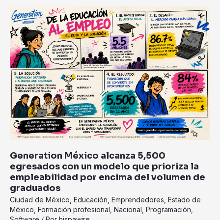
Generation
México
alcanza
5,500
egresados
con
un
modelo
que
prioriza
la
empleabilidad
por
Generation México alcanza 5,500
encima
egresados con un modelo que prioriza la
del
empleabilidad por encima del volumen de
volumen
graduados
de
Ciudad de México
,
Educación
,
Emprendedores
,
Estado de
graduados
México
,
Formación profesional
,
Nacional
,
Programación
,
Software
/ Por
hispawire