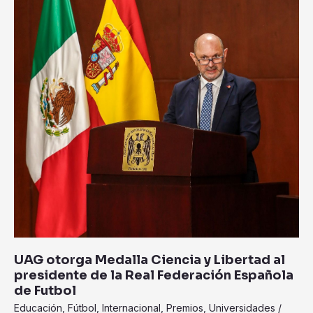
Española
de
Futbol
UAG otorga Medalla Ciencia y Libertad al
presidente de la Real Federación Española
de Futbol
Educación
,
Fútbol
,
Internacional
,
Premios
,
Universidades
/