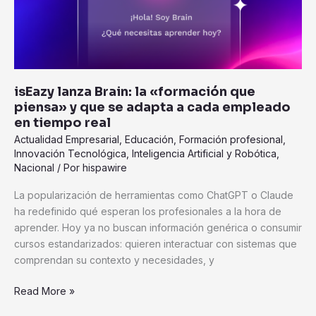
que
se
adapta
a
cada
isEazy lanza Brain: la «formación que
empleado
piensa» y que se adapta a cada empleado
en
en tiempo real
tiempo
Actualidad Empresarial
,
Educación
,
Formación profesional
,
real
Innovación Tecnológica
,
Inteligencia Artificial y Robótica
,
Nacional
/ Por
hispawire
La popularización de herramientas como ChatGPT o Claude
ha redefinido qué esperan los profesionales a la hora de
aprender. Hoy ya no buscan información genérica o consumir
cursos estandarizados: quieren interactuar con sistemas que
comprendan su contexto y necesidades, y
Read More »