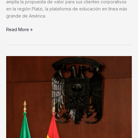
amplía la propuesta de valor para sus clientes corporativos
en la región Platzi, la plataforma de educación en línea más
grande de América
Read More »
UAG
otorga
Medalla
Ciencia
y
Libertad
al
presidente
de
la
Real
Federación