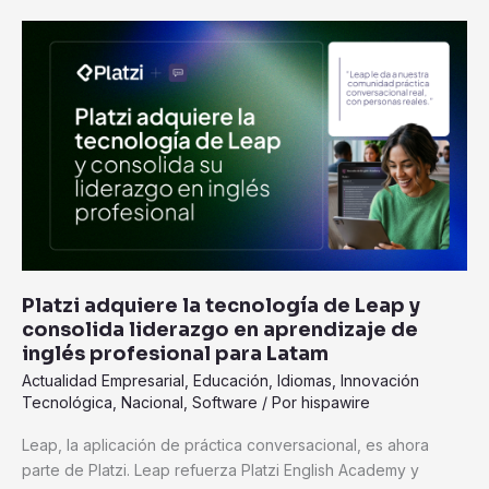
Platzi
adquiere
la
tecnología
de
Leap
y
consolida
liderazgo
en
aprendizaje
Platzi adquiere la tecnología de Leap y
de
consolida liderazgo en aprendizaje de
inglés
inglés profesional para Latam
profesional
Actualidad Empresarial
,
Educación
,
Idiomas
,
Innovación
para
Tecnológica
,
Nacional
,
Software
/ Por
hispawire
Latam
Leap, la aplicación de práctica conversacional, es ahora
parte de Platzi. Leap refuerza Platzi English Academy y