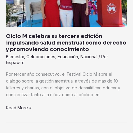
impulsando
salud
menstrual
como
derecho
Ciclo M celebra su tercera edición
y
impulsando salud menstrual como derecho
promoviendo
y promoviendo conocimiento
conocimiento
Bienestar
,
Celebraciones
,
Educación
,
Nacional
/ Por
hispawire
Por tercer año consecutivo, el Festival Ciclo M abre el
diálogo sobre la gestión menstrual a través de más de 10
talleres y charlas, con el objetivo de desmitificar, educar y
concientizar tanto a la niñez como al público en
Read More »