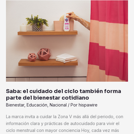
Saba:
el
cuidado
del
ciclo
también
forma
parte
del
bienestar
cotidiano
Saba: el cuidado del ciclo también forma
parte del bienestar cotidiano
Bienestar
,
Educación
,
Nacional
/ Por
hispawire
La marca invita a cuidar la Zona V más allá del periodo, con
información clara y prácticas de autocuidado para vivir el
ciclo menstrual con mayor conciencia Hoy, cada vez más