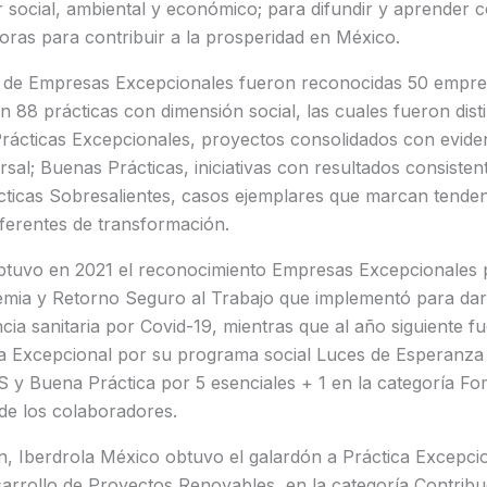
 social, ambiental y económico; para difundir y aprender 
ras para contribuir a la prosperidad en México.
ón de Empresas Excepcionales fueron reconocidas 50 empres
n 88 prácticas con dimensión social, las cuales fueron dist
 Prácticas Excepcionales, proyectos consolidados con evide
rsal; Buenas Prácticas, iniciativas con resultados consisten
ácticas Sobresalientes, casos ejemplares que marcan tenden
ferentes de transformación.
btuvo en 2021 el reconocimiento Empresas Excepcionales p
emia y Retorno Seguro al Trabajo que implementó para dar
cia sanitaria por Covid-19, mientras que al año siguiente 
ca Excepcional por su programa social Luces de Esperanza 
S y Buena Práctica por 5 esenciales + 1 en la categoría Fo
 de los colaboradores.
ón, Iberdrola México obtuvo el galardón a Práctica Excepci
rrollo de Proyectos Renovables, en la categoría Contribuc