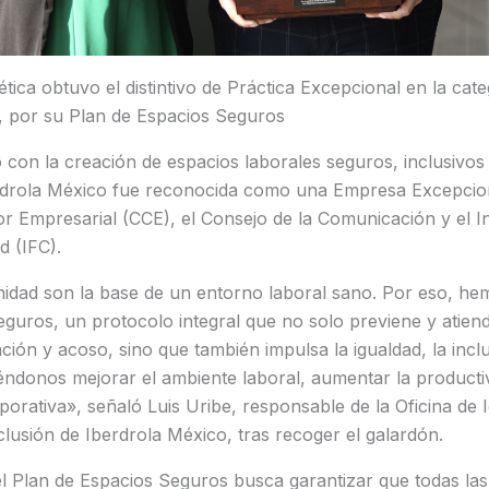
ica obtuvo el distintivo de Práctica Excepcional en la cate
n, por su Plan de Espacios Seguros
on la creación de espacios laborales seguros, inclusivos 
erdrola México fue reconocida como una Empresa Excepcion
 Empresarial (CCE), el Consejo de la Comunicación y el Ins
d (IFC).
gnidad son la base de un entorno laboral sano. Por eso, he
guros, un protocolo integral que no solo previene y atien
ación y acoso, sino que también impulsa la igualdad, la inclu
éndonos mejorar el ambiente laboral, aumentar la productiv
porativa», señaló Luis Uribe, responsable de la Oficina de 
lusión de Iberdrola México, tras recoger el galardón.
l Plan de Espacios Seguros busca garantizar que todas la