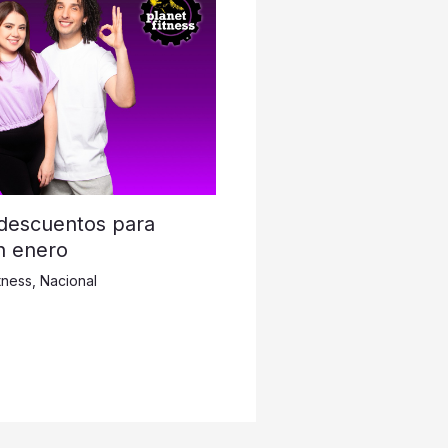
 descuentos para
n enero
tness
,
Nacional