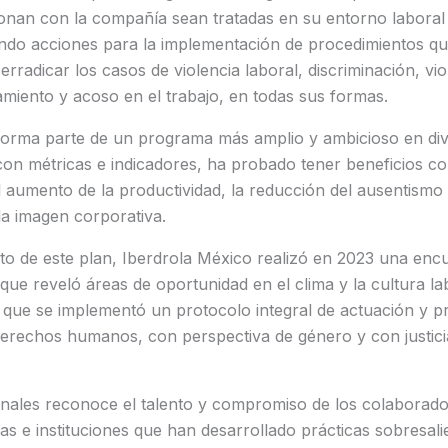
ionan con la compañía sean tratadas en su entorno laboral
iendo acciones para la implementación de procedimientos q
erradicar los casos de violencia laboral, discriminación, vi
gamiento y acoso en el trabajo, en todas sus formas.
e forma parte de un programa más amplio y ambicioso en div
con métricas e indicadores, ha probado tener beneficios c
l aumento de la productividad, la reducción del ausentismo y
la imagen corporativa.
to de este plan, Iberdrola México realizó en 2023 una encu
que reveló áreas de oportunidad en el clima y la cultura lab
s que se implementó un protocolo integral de actuación y 
erechos humanos, con perspectiva de género y con justicia
ales reconoce el talento y compromiso de los colaborado
as e instituciones que han desarrollado prácticas sobresali