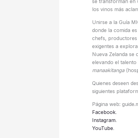
se transforman en 
los vinos más acla
Unirse a la Guía M
donde la comida es u
chefs, productores 
exigentes a explora
Nueva Zelanda se c
elevando el talento
manaakitanga
(hosp
Quienes deseen des
siguientes platafor
Página web: guide.
Facebook
.
Instagram
.
YouTube
.