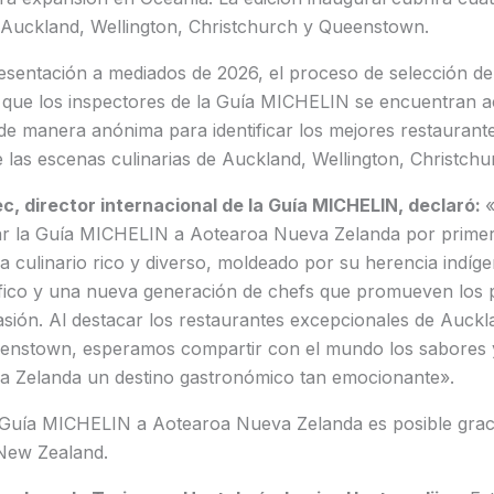
: Auckland, Wellington, Christchurch y Queenstown.
esentación a mediados de 2026, el proceso de selección de
 que los inspectores de la Guía MICHELIN se encuentran a
de manera anónima para identificar los mejores restaurant
e las escenas culinarias de Auckland, Wellington, Christc
, director internacional de la Guía MICHELIN, declaró:
ar la Guía MICHELIN a Aotearoa Nueva Zelanda por primera
culinario rico y diverso, moldeado por su herencia indíge
cífico y una nueva generación de chefs que promueven los 
asión. Al destacar los restaurantes excepcionales de Auckl
enstown, esperamos compartir con el mundo los sabores y
 Zelanda un destino gastronómico tan emocionante».
 Guía MICHELIN a Aotearoa Nueva Zelanda es posible graci
New Zealand.