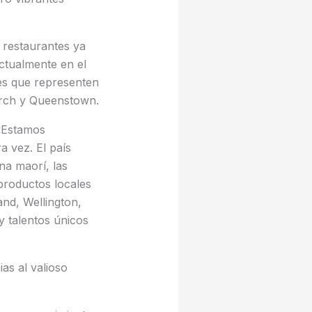
 restaurantes ya
ctualmente en el
es que representen
hurch y Queenstown.
«Estamos
 vez. El país
na maorí, las
productos locales
and, Wellington,
 talentos únicos
as al valioso