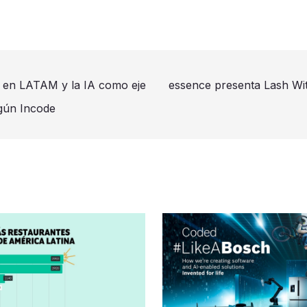
s en LATAM y la IA como eje
essence presenta Lash Witho
egún Incode