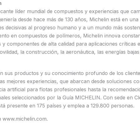
n
icante líder mundial de compuestos y experiencias que cam
geniería desde hace más de 130 años, Michelin está en una
es decisivas al progreso humano y a un mundo más sostenib
nto en compuestos de polímeros, Michelin innova consta
 y componentes de alta calidad para aplicaciones críticas
vilidad, la construcción, la aeronáutica, las energías baja
n sus productos y su conocimiento profundo de los cliente
 las mejores experiencias, que abarcan desde soluciones c
cia artificial para flotas profesionales hasta la recomendac
nales seleccionados por la Guía MICHELIN. Con sede en C
stá presente en 175 países y emplea a 129.800 personas.
n www.michelin.com.