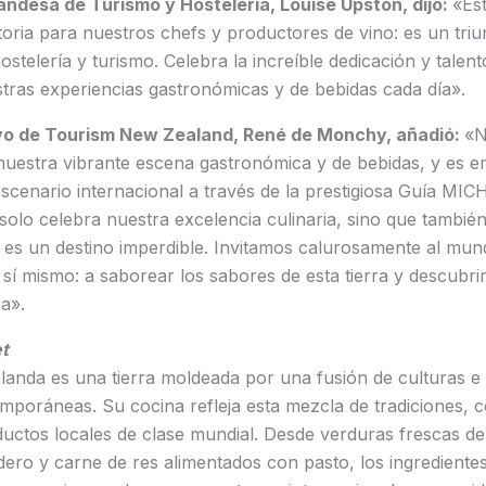
andesa de Turismo y Hostelería, Louise Upston, dijo:
«Es
oria para nuestros chefs y productores de vino: es un triu
ostelería y turismo. Celebra la increíble dedicación y talen
tras experiencias gastronómicas y de bebidas cada día».
tivo de Tourism New Zealand, René de Monchy, añadió:
«N
nuestra vibrante escena gastronómica y de bebidas, y es e
 escenario internacional a través de la prestigiosa Guía MIC
olo celebra nuestra excelencia culinaria, sino que tambié
es un destino imperdible. Invitamos calurosamente al mund
sí mismo: a saborear los sabores de esta tierra y descubrir 
a».
t
anda es una tierra moldeada por una fusión de culturas e 
mporáneas. Su cocina refleja esta mezcla de tradiciones,
uctos locales de clase mundial. Desde verduras frescas d
dero y carne de res alimentados con pasto, los ingredient