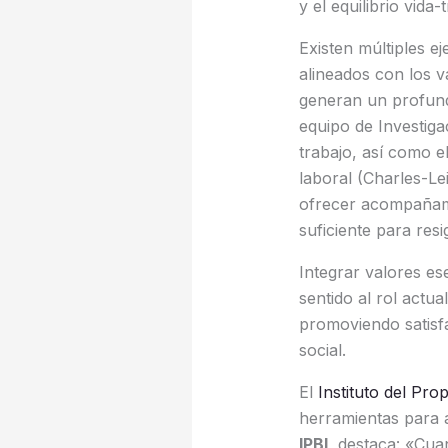
y el equilibrio vida
Existen múltiples 
alineados con los v
generan un profundo
equipo de Investigac
trabajo, así como e
laboral (Charles-Le
ofrecer acompañami
suficiente para resi
Integrar valores es
sentido al rol actua
promoviendo satisfa
social.
El
Instituto del Pro
herramientas para 
IPBI
, destaca: «Cu