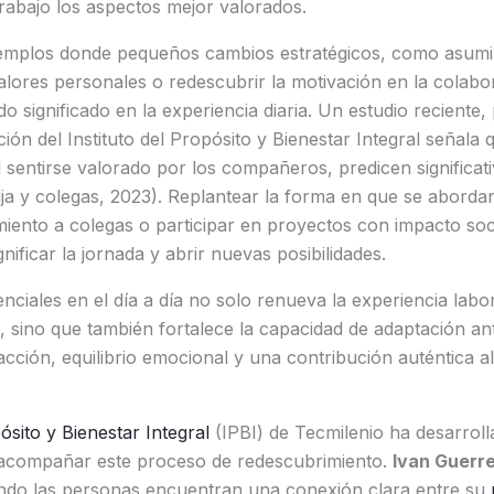
-trabajo los aspectos mejor valorados.
ejemplos donde pequeños cambios estratégicos, como asumi
alores personales o redescubrir la motivación en la colabo
 significado en la experiencia diaria. Un estudio reciente,
ión del Instituto del Propósito y Bienestar Integral señala q
l sentirse valorado por los compañeros, predicen significati
ija y colegas, 2023). Replantear la forma en que se abordan 
ento a colegas o participar en proyectos con impacto soc
gnificar la jornada y abrir nuevas posibilidades.
enciales en el día a día no solo renueva la experiencia lab
l, sino que también fortalece la capacidad de adaptación ant
cción, equilibrio emocional y una contribución auténtica al
pósito y Bienestar Integral
(IPBI) de Tecmilenio ha desarrol
acompañar este proceso de redescubrimiento.
Ivan Guerre
ando las personas encuentran una conexión clara entre su