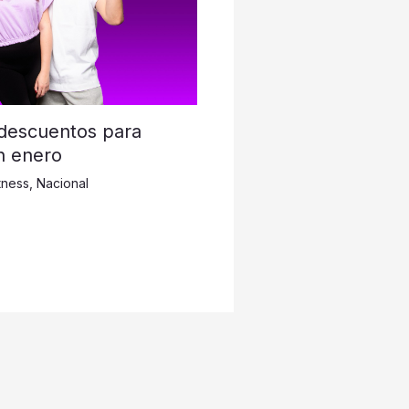
 descuentos para
n enero
tness
,
Nacional