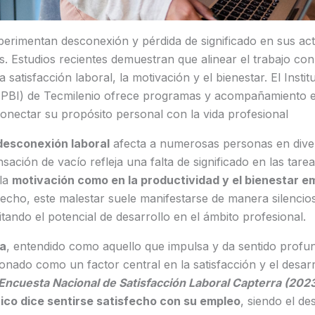
erimentan desconexión y pérdida de significado en sus act
as. Estudios recientes demuestran que alinear el trabajo co
la satisfacción laboral, la motivación y el bienestar. El Insti
 (IPBI) de Tecmilenio ofrece programas y acompañamiento e
onectar su propósito personal con la vida profesional
desconexión laboral
afecta a numerosas personas en diver
nsación de vacío refleja una falta de significado en las tarea
 la
motivación como en la productividad y el bienestar em
hecho, este malestar suele manifestarse de manera silencios
itando el potencial de desarrollo en el ámbito profesional.
da
, entendido como aquello que impulsa y da sentido profu
ionado como un factor central en la satisfacción y el desarr
Encuesta Nacional de Satisfacción Laboral Capterra (202
co dice sentirse satisfecho con su empleo
, siendo el de