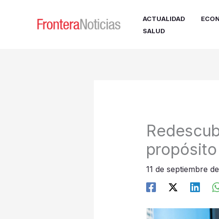
Ir
al
ACTUALIDAD
ECON
contenido
SALUD
Redescubri
propósito
11 de septiembre d